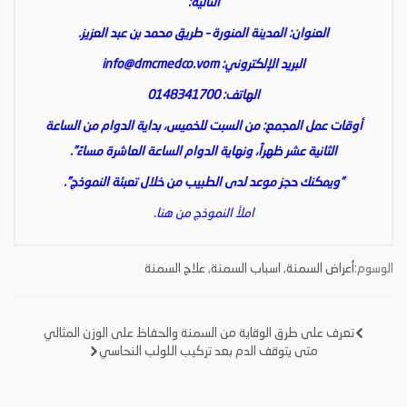
التالية:
العنوان: المدينة المنورة – طريق محمد بن عبد العزيز.
البريد الإلكتروني:
info@dmcmedco.vom
الهاتف: 0148341700
أوقات عمل المجمع: من السبت للخميس، بداية الدوام من الساعة
الثانية عشر ظهراً، ونهاية الدوام الساعة العاشرة مساءً”.
“ويمكنك حجز موعد لدى الطبيب من خلال تعبئة النموذج”.
املأ النموذج من هنا.
الوسوم:
أعراض السمنة
,
اسباب السمنة
,
علاج السمنة
تعرف على طرق الوقاية من السمنة والحفاظ على الوزن المثالي
تصفّح
متى يتوقف الدم بعد تركيب اللولب النحاسي
المقالات