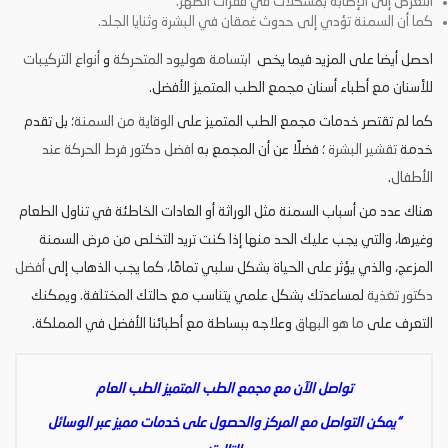
التعرض إلى الإصابة بمشكلات في فقرات الظهر.
كما أن السمنة تؤدي إلى حدوث غمقان في البشرة وثنايا الجلد.
احصل أيضا على المزيد فيما يخص
ابتسامة هوليود المتحركة
و
أنواع التركيبات
للأسنان مع أطباء أسنان مجمع الطب المتميز الأفضل.
كما لم تقتصر خدمات مجمع الطب المتميز على
الوقاية من السمنة
؛ بل تقدم
خدمة
تقشير البشرة
؛ فضلًا عن أن المجمع به
افضل دكتور فرط الحركة عند
الأطفال
.
هناك عدد من أسباب السمنة مثل الوراثة أو العادات الخاطئة في تناول الطعام
وغيرها، والتي يجب عليك الحد منها إذا كنت تريد التخلص من مرض السمنة
المزعج، والذي يؤثر على الحياة بشكل سلبي تمامًا، كما يجب الذهاب إلى
أفضل
دكتور تغذية
لمساعدتك بشكل علمي يتناسب مع حالتك المختلفة. ويمكنك
التعرف على
ما هو البهاق
وعلاجه ببساطة مع أطبائنا الأفضل في المملكة.
تواصل الآن مع مجمع الطب المتميز الطب العام
“يمكن التواصل مع المركز والحصول على خدمات مميز عبر الوسائل