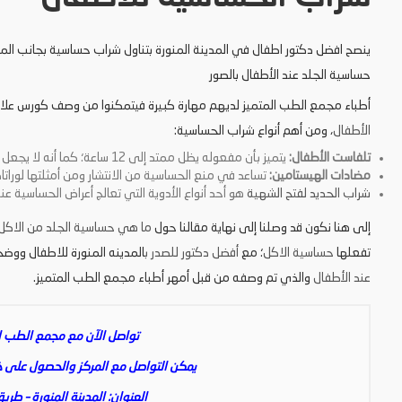
ينصح افضل دكتور اطفال في المدينة المنورة بتناول شراب حساسية بجانب ال
حساسية الجلد عند الأطفال بالصور
أطباء مجمع الطب المتميز لديهم مهارة كبيرة فيتمكنوا من وصف كورس عل
الأطفال
، ومن أهم أنواع شراب الحساسية:
تلفاست الأطفال:
يتميز بأن مفعوله يظل ممتد إلى 12 ساعة؛ كما أنه لا يجعل الطفل يشعر برغبة في النوم ويعطي نتائج فعالة.
مضادات الهيستامين:
تساعد في منع الحساسية من الانتشار ومن أمثلتها لوراتاد
شراب الحديد لفتح الشهية
هو أحد أنواع الأدوية التي تعالج أعراض الحساسية عند
إلى هنا نكون قد وصلنا إلى نهاية مقالنا حول
ما هي حساسية الجلد من الاكل
تفعلها
حساسية الاكل
؛ مع
أفضل دكتور للصدر ب
المدينه المنورة للاطفال ووض
عند الأطفال
والذي تم وصفه من قبل أمهر أطباء مجمع الطب المتميز.
تواصل الآن مع مجمع الطب ال
يمكن التواصل مع المركز والحصول على خدم
العنوان: المدينة المنورة – طريق