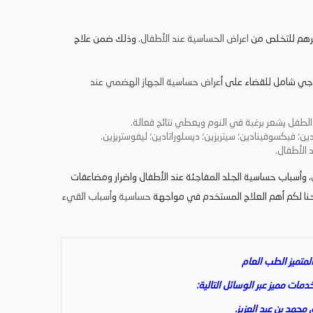
مرهم للتخلص من
اعراض الحساسية عند الأطفال.
وذلك ضمن علاج
اجي شامل للقضاء على
أ
عراض حساسية الجهاز الهضمي عند
ين؛ فيكسوفينادين؛ سيتريزين؛ ديسلوراتادين؛ ليفوستريزين.
 الأطفال.
، وأسباب حساسية الجلد المفاجئة عند الأطفال واضرار ومضاعفات
حنا لكم أهم العلاج المستخدم في مواجهة
حساسية
و
أسباب القيء
متميز الطب العام
ات مميز عبر الوسائل التالية:
 محمد بن عبد العزيز.