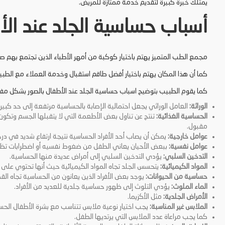
يمتلك خبرة كبيرة لتقديم خدمة ممتازة للمريض.
أسباب حساسية الجلد عند الأ
مجمع الطب المتميز يهتم باختيار كوكبة من أمهر الأطباء الذين تجتمع بهم صف
كما أن هذا المكان يهتم باختيار أفضل طاقم استقبال وخدمة العملاء مع الطبيب
كما يقوم الطبيب بتوضيح اسباب حساسية الجلد عند الأطفال بالصور بشكل مفصل
الوراثة:
العامل الوراثي يجعل احتمالية الإصابة بالحساسية مرتفعة إلى حد كبي
الحساسية الغذائية:
تنتج عن تناول بعض الأطعمة التي لا يتقبلها الجسم وتكو
مقبول.
عوامل خارجية:
يمكن أن يصاب أحد الأفراد الحساسية نتيجة ارتفاع شديد في درجة ا
عوامل نفسية:
ببعض الأحيان يعاني الطفل من ضغوط نفسيه أو اضطرابات ت
التدخين السلبي:
يؤدي التدخين السلبي إلى أمراض عديدة منها الحساسية.
المواد الكيميائية:
يتحسس الجلد تجاه المواد الكيميائية حيث أنها تحتوي على 
حساسية من الحيوانات:
يوجد بعض الأفراد الذين يعانون من الحساسية تجاه ا
الماء الملوث:
يؤدي التلوث إلى ظهور حساسية جلدية للعديد من الأفراد.
الأمراض الجلدية:
مثل الأكزيما.
الملابس غير المناسبة:
يجب اختيار نوعية ملابس تتناسب مع بشرة الأطفال الحس
كما يجب مراعاة عدد الملابس التي يرتديها الطفل.