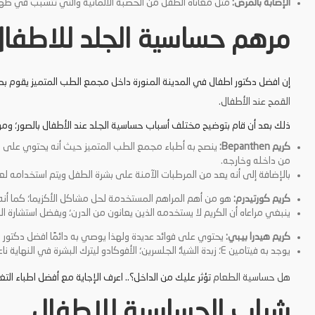
الإصابة بالمرض:
مثل معاناة الطفل من الحصبة الألمانية والتي تتسبب في ظه
مرهم حساسية الجلد للاطفال
إن افضل دكتور اطفال في المدينة المنورة داخل مجمع الطب المتميز يقوم بط
القمح عند الأطفال.
ذلك بعد أن قام بتوضيح مختلف أسباب حساسية الجلد عند الأطفال بالصور؛ ومن
كريم Bepanthen:
ينصح به أطباء مجمع الطب المتميز حيث أنه يحتوي على ال
من داخله وخارجه.
بالإضافة إلى أنه يعد من المرطبات الآمنة على بشرة الطفل ويتم استخدامه لع
كريم كورتيدرم:
هو من أهم المراهم المستخدمة لحل مشاكل الأكزيما؛ كما أن
ينبغي مراعاه أن الكريم لا يستخدمه الذين يعانون من الدرن؛ ويفضل استشارة 
كريم هيدرا بيبي:
يحتوي على فوائد عديدة ولهذا يوصي به دائمًا افضل دكتور ا
يوجد به فيتامين E؛ زبدة الشيا
؛
الجلسرين؛ الأفوكادو ليترك البشرة في النهاية 
هل حساسية الطعام
تؤثر عليك من الداخل؟.. اعرف الإجاية مع أفضل اطباء الت
شراب الحساسية للاطفال