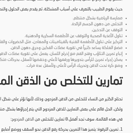
حيث يقوم الطبيب بالتعرف على أسباب المشكلة، ثم يقدم بعض الحلول والنصا
ممارسة الرياضية بشكل منتظم.
التخلص من دهون الجسم الزائدة.
التوقف عن التدخين.
تناول الأغذية الصحية والتوقف عن الأطعمة السكرية والدهنية.
التركيز على تناول الأطعمة الغنية بالفيتامينات والمعادن، مثل الخضروات وال
مضغ العلكة يساعد كثيراً في تقوية عضلات الفكين وحرق دهون الذقن.
إتباع تمرين التثاؤب وفتح الفم مع إخراج اللسان، يعمل على تقوية عضلات الذق
يمكن إجراء تمرين للرأس بتدويرها ورفعها لأعلي وخفضها لأسفل، بحركات متكر
وضع كرة تحت الذقن وتحريك الرأس لأعلى ولأسفل عدة مرات.
تمارين للتخلص من الذقن الم
تحتاج الكثير من النساء للتخلص من الذقن المزدوج، وذلك لأنها تؤثر على شكل الو
ولكن، الحل قائم على بعض التمارين للذقن المزدوج التي يتم إجراؤها بشكل من
في هذه القائمة، سوف تجد أفضل 8 تمارين للتخلص من
الذقن المزدوج
:
1. تمرين الترقوة: يتميز هذا التمرين بحركة رفع الذقن نحو السقف ووضع أصابع اليدين على الترقوة.