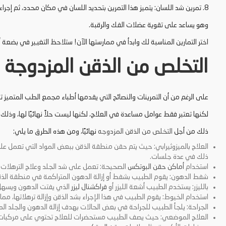
8. تمرين شد اللسان: يتميز هذا التمرين بتحديد اللسان في مكان محدد، ثم إجراء حركات معينة.
وهو يساعد على تقوية عضلات الفك والرقبة.
اختر التمارين المناسبة لك وابدأ في ممارستها الآن! ستلاحظ التغيير في بضعة أس
التخلص من الذقن المزدوجة
على الرغم من أن التمرينات والنصائح التي يقدمها أطباء مجمع الطب المتميز ت
لكنها تعتبر فقط عوامل مساعدة في العلاج، لكنها ليست حلاً نهائيًا لها، وذلك
ذلك من أجل
التخلص من الذقن المزدوجه
نهائيًا، ومن هذه الطرق ما يلي:
العلاج بالميزوثيرابي: حيث يتم حقن منطقة الذقن ببعض المواد التي تعمل 
ذلك في عدة جلسات.
استخدام
أماكن حقن البوتكس
الصحيحة: تعمل على شد الجلد وعلاج الترهلات 
شفط الدهون: يقوم الطبيب بشفط أو إزالة الدهون المتراكمة في منطقة الذق
بالليزر: يستخدم الطبيب أشعة الليزر أو
فراكشنال ليزر
الذي يفتت الدهون ويسهل 
استخدام الخيوط: يقوم الطبيب في هذا الإجراء بشد الذقن وإزالة ترهلاتها، مم
الجراحة: يلجأ الطبيب للجراحة في بعض الحالات بهدف إزالة الدهون والجلد الم
العلاج الموضعي: حيث يصف الطبيب مستحضرات للعلاج تحتوي على مركبات ت