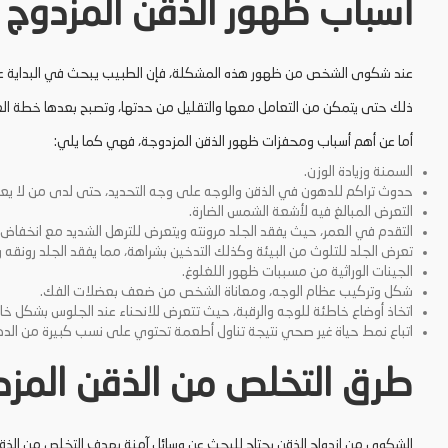
أسباب ظهور الذقن المزدوج
عند شكوى الشخص من ظهور هذه المشكلة، فإن الطبيب يبحث في البداية عن
ذلك حتى يتمكن من التعامل معها والتقليل من حدتها، وتصبح بعدها خطة العلا
أما عن أهم أسباب ومحفزات ظهور الذقن المزدوجة، فهي كما يلي:
السمنة وزيادة الوزن.
حدوث تراكم للدهون في الذقن والوجه على وجه التحديد، حتى لدى من لا يعا
التعرض المبالغ فيه لأشعة الشمس الضارة.
التقدم في العمر، حيث يفقد الجلد مرونته ويتعرض للترهل الشديد مع انخفاض إ
تعرض الجلد للتلوث من البيئة وكذلك التدخين بشراهة، مما يفقد الجلد رونقه و
الجينات الوراثية من مسببات ظهور اللغلوغ.
شكل وتركيب عظام الوجه، ومعاناة الشخص من ضعف بعضلات الفك.
اتخاذ أوضاع خاطئة للوجه والرقبة، حيث تتعرض للانحناء عند الجلوس بشكل خ
اتباع نمط حياة غير صحي نتيجة تناول أطعمة تحتوي على نسب كبيرة من الد
طرق التخلص من الذقن المزد
الشكوى من ازدواج الذقن يحتاج للبحث عن وسائل آمنة بهدف التخلص من الذق