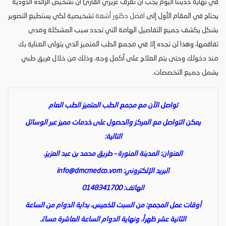
في نهاية حديثنا اليوم يجب أن تعرف عزيزي القارئ أن تشخيص الزائدة الدودية
يحتاج في المقام الأول إلى
افضل دكتور أشعة
تشخيصية لكي يستطيع التصوير
بشكل يكشف جميع التفاصيل الهامة التي تحدد سبب المشكلة ومدى
تفاقمها، وهذا لن تجده إلا في مجمع الطب المتميز الذي يتولى العناية بك
منذ دخولك وحتى يتم العلاج على أكمل وجه، وذلك من خلال فريق طبي
يشمل جميع التخصصات.
تواصل الآن مع مجمع الطب المتميز الطب العام
يمكن التواصل مع المركز والحصول على خدمات مميز عبر الوسائل
التالية:
العنوان: المدينة المنورة – طريق محمد بن عبد العزيز.
البريد الإلكتروني:
info@dmcmedco.vom
الهاتف: 0148341700
أوقات عمل المجمع: من السبت للخميس، بداية الدوام من الساعة
الثانية عشر ظهراً، ونهاية الدوام الساعة العاشرة مساءً.