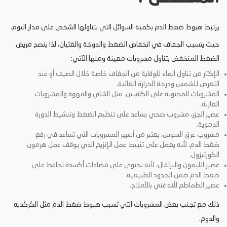
يرتبط هبوط ضغط الدم بكمية السوائل التي يتناولها الشخص على مدار اليوم.
حيث يتسبب الجفاف في انخفاض الضغط والدوخة والغثيان، لذا ينصح مريض
الضغط المنخفض بتناول مشروبات معينة ومنها الآتي:
الإكثار من تناول الماء للوقاية من الجفاف خاصة خلال الصيف أو عند
التعرض للشمس ودرجة الحرارة العالية.
المشروبات المحتوية على الكافيين، مثل الشاي والقهوة والمشروبات
الغازية.
عصير الجزر، مشروب صحي يساعد على تنظيم الضغط وتنشيط الدورة
الدموية.
مشروب عرق السوس، يعتبر من أشهر المشروبات التي تساعد في رفع
ضغط الدم، لأنه يعمل على تثبيط عمل الإنزيم الذي يوقف عمل هرمون
الكورتيزول.
عصير الليمون والبرتقال، لأنه يحتوي على مضادات أكسدة تحافظ على
ضغط الدم ضمن الحدود الطبيعية.
عصير الطماطم لأنه غني بالأملاح.
ذلك مع تجنب بعض المشروبات التي تسبب هبوط ضغط الدم مثل الكركديه
والدوم.