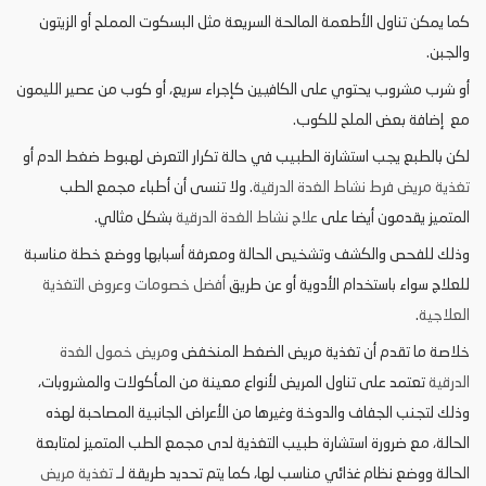
كما يمكن تناول الأطعمة المالحة السريعة مثل البسكوت المملح أو الزيتون
والجبن.
أو شرب مشروب يحتوي على الكافيين كإجراء سريع، أو كوب من عصير الليمون
مع إضافة بعض الملح للكوب.
لكن بالطبع يجب استشارة الطبيب في حالة تكرار التعرض لهبوط ضغط الدم أو
تغذية مريض فرط نشاط الغدة الدرقية
. ولا تنسى أن أطباء مجمع الطب
المتميز يقدمون أيضا على
علاج نشاط الغدة الدرقية
بشكل مثالي.
وذلك للفحص والكشف وتشخيص الحالة ومعرفة أسبابها ووضع خطة مناسبة
للعلاج سواء باستخدام الأدوية أو عن طريق
أفضل خصومات وعروض التغذية
العلاجية
.
خلاصة ما تقدم أن تغذية مريض الضغط المنخفض و
مريض خمول الغدة
الدرقية
تعتمد على تناول المريض لأنواع معينة من المأكولات والمشروبات،
وذلك لتجنب الجفاف والدوخة وغيرها من الأعراض الجانبية المصاحبة لهذه
الحالة، مع ضرورة استشارة طبيب التغذية لدى مجمع الطب المتميز لمتابعة
الحالة ووضع نظام غذائي مناسب لها، كما يتم تحديد طريقة لـ
تغذية مريض