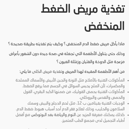
تغذية مريض الضغط
المنخفض
ماذا يأكل مريض ضغط الدم المنخفض ؟ وكيف يتم تغذيته بطريقة صحيحة ؟
وذلك حتى يتناول الأطعمة التي تجعله في صحة جيدة دون الشعور بأعراض
مزعجة مثل الدوخة والغثيان وزغللة العيون ؟
من أهم الأطعمة المفيدة لهذا المريض و
تغذية مريض الكلى
ما يلي:
المأكولات الغنية بالأملاح مثل التونة والجبن الأبيض والأسماك المملحة
والمكسرات، لأن الملح يحبس السوائل في الجسم مما يرفع الضغط.
المأكولات الغنية بحمض الفوليك، من ضمنها الكبد البقري، الفول
والحمص والعدس والبروكلي.
الوجبات الغنية بفيتامين ب 12، مثل لحم الدجاج والبيض وسمك
السلامون والحليب، وذلك لعلاج فقر الدم أحد أسباب هبوط ضغط الدم.
كذلك يمكنك معرفة المزيد عن
النوم والرياضة بعد البوتوكس
مع أفضل
أطباء التجميل لدى مجمع الطب المتميز.