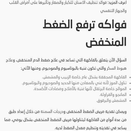
اعرف المزيد:
فوائد تنظيف الاسنان للكبار والصغار وتأثيرها على أمراض القلب
والجهاز التنفسي
فواكه ترفع الضغط
المنخفض
السؤال الآن يتعلق بالفاكهة التي تساعد في علاج ضغط الدم المنخفض، و
علاج
هبوط السكر
والتي تكون غنية بالبوتاسيوم والصوديوم، ومنها الآتي:
الفاكهة المجففة بشكل عام خاصة الزبيب والمشمش.
تناول الموز لأنه غني بالمعادن منها الحديد والصوديوم والبوتاسيوم.
الموالح خاصة البرتقال لأنها غنية بالأملاح ومضادات الأكسدة.
المانجو والفراولة.
المشمش والبرقوق.
ويمكن تغذية مريض الضغط المنخفض و
درجات السمنة
من خلال إعداد طبق
من عدة أنواع من الفاكهة ليتناولها مريض الضغط المنخفض بشكل يومي، مما
يساعد في تغذيته وتنظيم معدل الضغط لديه.