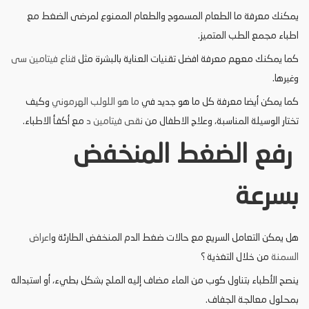
يمكنك معرفة ما الطعام المسموح والطعام الممنوع لمرضى الضغط مع
اطباء مجمع الطب المتميز.
كما يمكنك معهم معرفة افضل تقنيات العناية بالبشرة مثل
قناع فيتامين سى
وغيرها.
كما يمكن أيضا معرفة كل ما هو جديد في
ما هو اللولب الهرموني
وكيف
تختار الوسيلة المناسبة، وعلاج الاطفال من
نقص فيتامين د
مع أكفأ الاطباء.
رفع الضغط المنخفض
بسرعة
هل يمكن التعامل السريع مع حالات ضغط الدم المنخفض الطارئة و
اعراض
السمنة
من خلال التغذية ؟
ينصح الأطباء بتناول كوب من الماء مضاف إليه الملح بشكل بطيء، أو استبداله
بمحلول معالجة الجفاف.