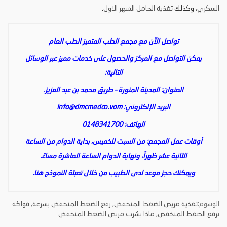
السكري
، وكذلك
تغذية الحامل الشهر الاول
.
تواصل الآن مع مجمع الطب المتميز الطب العام
يمكن التواصل مع المركز والحصول على خدمات مميز عبر الوسائل
التالية:
العنوان: المدينة المنورة – طريق محمد بن عبد العزيز.
البريد الإلكتروني:
info@dmcmedco.vom
الهاتف: 0148341700
أوقات عمل المجمع: من السبت للخميس، بداية الدوام من الساعة
الثانية عشر ظهراً، ونهاية الدوام الساعة العاشرة مساءً.
ويمكنك حجز موعد لدى الطبيب من خلال تعبئة النموذج
هنا
.
الوسوم:
تغذية مريض الضغط المنخفض
,
رفع الضغط المنخفض بسرعة
,
فواكه
ترفع الضغط المنخفض
,
ماذا يشرب مريض الضغط المنخفض