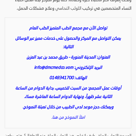
وتحت إشراف أكثر الأطباء خبرة وكفاءة. كما يوفر المركز أيضا أفضل أطباء
النساء المتخصصين في تركيب
اللولب النحاسي
وعلاج مشكلات الحمل.
تواصل الآن مع مجمع الطب المتميز الطب العام
يمكن التواصل مع المركز والحصول على خدمات مميز عبر الوسائل
التالية:
العنوان: المدينة المنورة – طريق محمد بن عبد العزيز.
البريد الإلكتروني:
info@dmcmedco.vom
الهاتف: 0148341700
أوقات عمل المجمع: من السبت للخميس، بداية الدوام من الساعة
الثانية عشر ظهراً، ونهاية الدوام الساعة العاشرة مساءً.
ويمكنك حجز موعد لدى الطبيب من خلال تعبئة النموذج.
املأ النموذج من هنا.