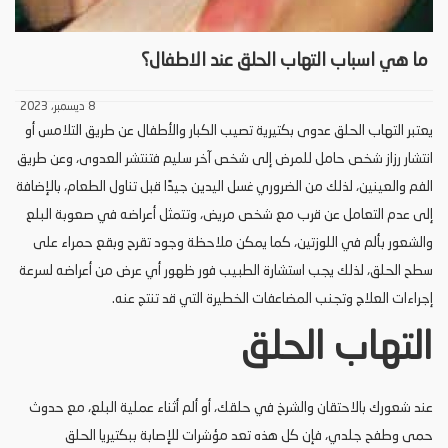
ما هي اسباب التهاب الحلق عند الاطفال؟
8 ديسمبر، 2023
يعتبر التهاب الحلق عدوى بكتيرية تصيب الكبار والأطفال عن طريق التلامس أو
انتشار رزاز شخص حامل للمرض إلى شخص آخر سليم فتنتشر العدوى، وعن طريق
الفم والعينين، لذلك من الضروري غسل اليدين جيدًا قبل تناول الطعام، بالإضافة
إلى عدم التعامل عن قرب مع شخص مريض، وتتمثل أعراضه في صعوبة البلع
والشعور بألم في اللوزتين، كما يمكن ملاحظة وجود تقرح وبقع حمراء على
سطح الحلق، لذلك يجب استشارة الطبيب فور ظهور أي عرض من أعراضه لسرعة
إجراءات العلاج وتجنب المضاعفات الخطيرة التي قد تنتج عنه.
التهاب الحلق
عند شعورك بالاحتقان والشرخ في حلقك، أو ألم أثناء عملية البلع، مع حدوث
حمى وطفح جلدي، فإن كل هذه تعد مؤشرات للإصابة ببكتيريا الحلق