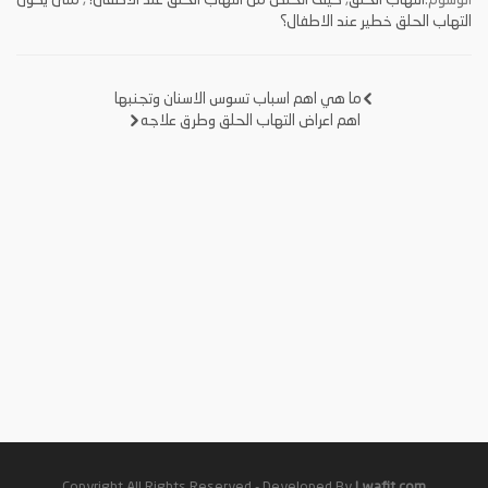
الوسوم:
التهاب الحلق
,
كيف اتخلص من التهاب الحلق عند الاطفال؟
,
متى يكون
التهاب الحلق خطير عند الاطفال؟
ما هي اهم اسباب تسوس الاسنان وتجنبها
تصفّح
اهم اعراض التهاب الحلق وطرق علاجه
المقالات
Copyright All Rights Reserved - Developed By
Lwafit.com