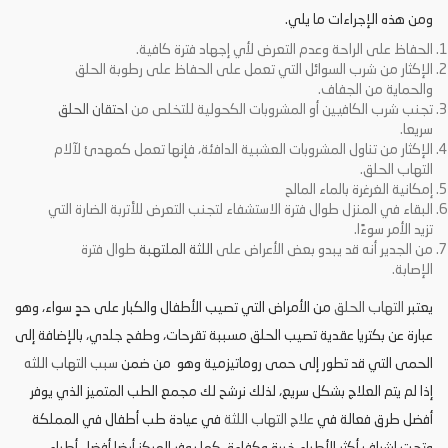
ومن هذه الإجراءات ما يلي.
الحفاظ على الراحة وعدم التعرض لأي إجهاد فترة كافية.
الإكثار من شرب السوائل التي تعمل على الحفاظ على رطوبة الحلق
والحماية من الجفاف.
تجنب شرب الكافيين أو المشروبات الكحولية للتخلص من
احتقان الحلق
سريعا.
الإكثار من تناول المشروبات العشبية الدافئة، فإنها تعمل كمهدئ لآلام
التهاب الحلق.
إمكانية الغرغرة بالماء المالح
البقاء في المنزل طوال فترة الاستشفاء لتجنب التعرض للأتربة الضارة التي
تزيد الأمر سوءًا.
من الجدير أنه قد يبدو بعض الأعراض على
اللثة الملتهبة
طوال فترة
الإصابة.
يعتبر
التهاب الحلق
من الأمراض التي تصيب الأطفال والكبار على حدٍ سواء، وهو
عبارة عن بكتريا عقدية تصيب الحلق مسببة تقرحات، وطفح جلدي، بالإضافة إلى
الحمى التي قد تطور إلى حمى روماتيزمية وهو من ضمن
سبب التهاب اللثه
إذا لم يتم العلاج بشكل سريع، لذلك نرشح لك مجمع الطب المتميز الذي يوفر
أفضل طرق فعالة في
علاج التهاب اللثة
في عيادة طب أطفال في المملكة