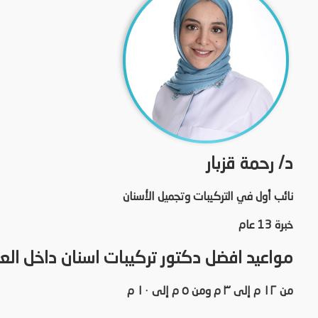
د/ رحمة قزبار
نائب أول في التركيبات وتجميل الأسنان
خبرة 13 عام
مواعيد افضل دكتور تركيبات اسنان داخل العي
من ١٢ م إلى ٣ م ومن ٥ م إلى ١٠ م