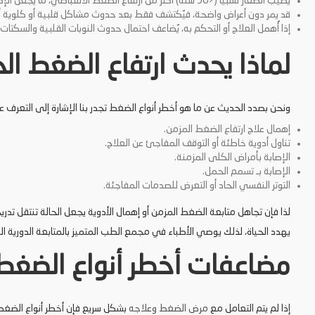
يُصيب الصغار نسبيًا (<50 سنة) أكثر من ارتفاع الضغط الانقباضي، ما يجعل الإصابة مبكرة ومضاعفاتها تظهر أسرع.
قد يمر دون أعراض واضحة، فيُكتشف فقط بعد حدوث مشاكل قلبية أو كلوية أو 
إذا أُهمل العلاج أو التحكم به، يُضاعف احتمال حدوث النوبات القلبية والسكتات 
لماذا يحدث ارتفاع الضغط ال
ونحن بصدد الحديث عن ما هو أخطر أنواع الضغط تجدر بنا الإشارة إلى التعرف ع
إهمال علاج ارتفاع الضغط المزمن.
تناول أدوية خاطئة أو التوقف المفاجئ عن العلاج.
الإصابة بأمراض الكلى المزمنة.
الإصابة بـ تسمم الحمل.
التوتر النفسي الحاد أو التعرض للصدمات المفاجئة.
لذا فإن تجاهل متابعة الضغط المزمن أو إهمال الأدوية يجعل الحالة تنتقل تد
يهدد الحياة، لذلك يوصي الأطباء في مجمع الطب المتميز بالمتابعة الدورية 
مضاعفات أخطر أنواع الضغط
إذا لم يتم التعامل مع
مرض الضغط وعلاجه
بشكل سريع فإن أخطر أنواع الضغ