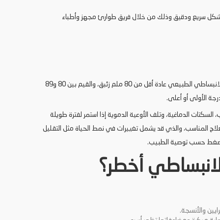
 بشكل سريع ودقيق وذلك من خلال فريق طوارئ مجهز وأطباء
ضغط الدم الانبساطي عند قيمة 98 ملم زئبق يُعتبر مرتفعًا، حيث أن الضغط الانبساطي الطبيعي عادة أقل من 80 ملم زئبق، والقيم بين 80 و89
السكتات الدماغية، وتلف الأوعية الدموية إذا استمر لفترة طويلة
لاج المناسب، والذي قد يشمل تغييرات في نمط الحياة مثل التقليل
 للضغط حسب توصية الطبيب.
الانبساطي أخطر؟
ايين والأنسجة.