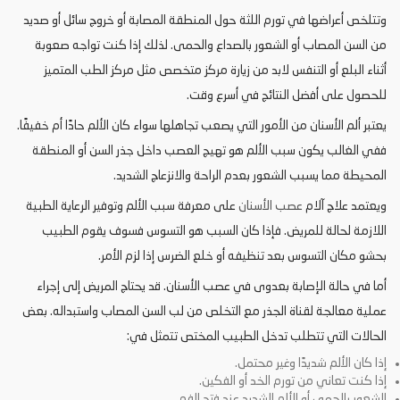
وتتلخص أعراضها في تورم اللثة حول المنطقة المصابة أو خروج سائل أو صديد
من السن المصاب أو الشعور بالصداع والحمى. لذلك إذا كنت تواجه صعوبة
أثناء البلع أو التنفس لابد من زيارة مركز متخصص مثل مركز الطب المتميز
للحصول على أفضل النتائج في أسرع وقت.
يعتبر ألم الأسنان من الأمور التي يصعب تجاهلها سواء كان الألم حادًا أم خفيفًا.
ففي الغالب يكون سبب الألم هو تهيج العصب داخل جذر السن أو المنطقة
المحيطة مما يسبب الشعور بعدم الراحة والانزعاج الشديد.
ويعتمد علاج آلام
عصب الأسنان
على معرفة سبب الألم وتوفير الرعاية الطبية
اللازمة لحالة للمريض. فإذا كان السبب هو التسوس فسوف يقوم الطبيب
بحشو مكان التسوس بعد تنظيفه أو خلع الضرس إذا لزم الأمر.
أما في حالة الإصابة بعدوى في عصب الأسنان. قد يحتاج المريض إلى إجراء
عملية معالجة لقناة الجذر مع التخلص من لب السن المصاب واستبداله. بعض
الحالات التي تتطلب تدخل الطبيب المختص تتمثل في:
إذا كان الألم شديدًا وغير محتمل.
إذا كنت تعاني من تورم الخد أو الفكين.
الشعور بالحمى أو الألم الشديد عند فتح الفم.