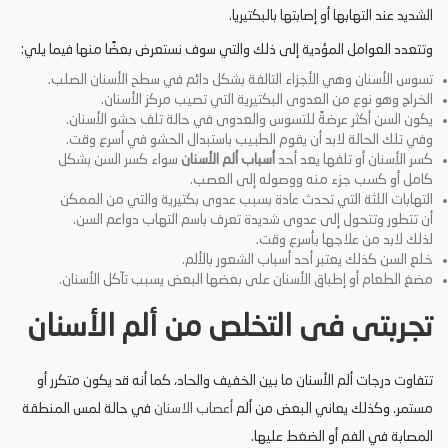
الشديد عند التهابها أو إصابتها بالبكتيريا.
وتتعدد العوامل المؤدية إلى ذلك والتي سوف نستعرض بعضًا منها فيما يلي:
تسوس الأسنان وهي الأجزاء التالفة بشكل دائم في سطح الأسنان الصلب.
الخراج وهو نوع من العدوى البكتيرية التي تصيب مركز الأسنان.
يكون السن أكثر عرضةً للتسوس والعدوى في حالة تلف حشو الأسنان.
وفي تلك الحالة لابد أن يقوم الطبيب باستبدال الحشو في أسرع وقت.
كسر الأسنان أو تلفها يعد أحد
أسباب ألم الأسنان
سواء كسر السن بشكل
كامل أو كسب جزء منه ووصوله إلى العصب.
التهابات اللثة التي تحدث عادة بسبب عدوى بكتيرية والتي من الممكن
أن تتطور وتتحول إلى عدوى شديدة تعرف باسم التهاب دواعم السن.
لذلك لابد من علاجها بأسرع وقت.
خلع السن كذلك يعتبر أحد أسباب الشعور بالألم.
مضغ الطعام أو إطباق الأسنان على بعضها البعض يسبب تآكل الأسنان.
تجربتى فى التخلص من ألم الأسنان
تتفاوت درجات ألم الأسنان ما بين الخفيف والحاد، كما أنه قد يكون متكرر أو
مستمر. وكذلك يعاني البعض من ألم
أعصاب الاسنان
في حالة لمس المنطقة
المصابة في الفم أو الضغط عليها.