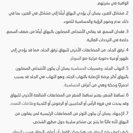
الواقية في بشرتهم.
2. مشاكل العين، يمكن أن يؤدي البهاق أيضًا إلى مشاكل في العين، بما في
ذلك عدم وضوح الرؤية والحساسية للضوء.
3. فقدان السمع، قد يعاني الأشخاص المصابون بالبهاق أيضًا من ضعف السمع،
خاصة في الترددات العالية.
4. ترقق الجلد، من المضاعفات الأخرى للبهاق ترقق الجلد، مما قد يؤدي إلى
ظهور أوعية دموية مرئية مع
السونار
.
5. التهاب الجلد،
و
مسببات
الحساسيه
يمكن أن يكون الأشخاص المصابون
بالبهاق أكثر عرضة للإصابة بالتهاب الجلد، وهو التهاب في الجلد قد يسبب
احمرارًا وحكة وهي من أعراض
الحساسية
.
6. تساقط الشعر، يعتبر تساقط الشعر من المضاعفات الشائعة الأخرى للبهاق
وقد يحدث في فروة الرأس أو الحاجبين أو الرموش أو اللحية و
علامات التمدد
.
7. الإجهاد، يمكن أن يكون التوتر من المضاعفات الرئيسية لمن يعانون من
البهاق لأنه غالبًا ما ينتج عن مشاعر سلبية حول مظهر الشخص.
كيف اعرف
بقع البهاق
من هنا يمكن القول أن أعراض البهاق و
سبب البهاق