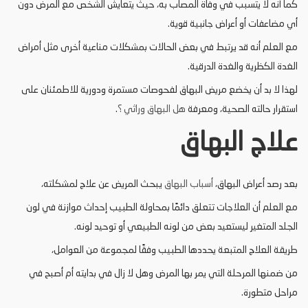
كما أنه لا يتسبب في وفاة المصاب به، حيث يتعايش الشخص مع المرض دون
أي مضاعفات أو أعراض جانبية قوية.
مع العلم أنه قد يرتبط في بعض الحالات بمشكلات مناعية أخرى مثل أمراض
الغدة الكظرية والغدة الدرقية.
لهذا لا بد أن يخضع مريض البهاق لفحوصات مستمرة ودورية للاطمئنان على
استقرار حالته الصحية، ومعرفة
هل البهاق وراثي ؟
.
علاج البهاق
بعد رصد أعراض البهاق،
أسباب البهاق
يبحث المريض عن علاج لمشكلته،
مع العلم أن العلاجات تتعلق دائمًا بمحاولة الطبيب إحداث موازنة في لون
الجلد المتغير ليستعيد بعض من لونه الطبيعي أو توحيد لونه.
طريقة العلاج المتبعة يحددها الطبيب وفقًا لمجموعة من العوامل،
من ضمنها المرحلة التي يمر بها المرض وهل لا زال في بدايته أم أصبح في
مراحل متطورة.