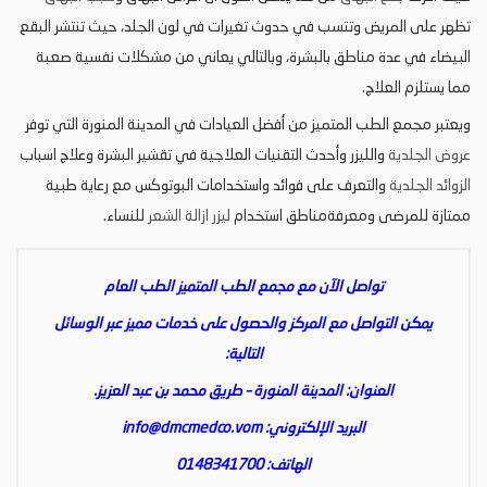
تظهر على المريض وتتسب في حدوث تغيرات في لون الجلد، حيث تنتشر البقع
البيضاء في عدة مناطق بالبشرة، وبالتالي يعاني من مشكلات نفسية صعبة
مما يستلزم العلاج.
ويعتبر مجمع الطب المتميز من أفضل العيادات في المدينة المنورة التي توفر
عروض الجلدية
والليزر وأحدث التقنيات العلاجية في تقشير البشرة وعلاج اسباب
الزوائد الجلدية
والتعرف على فوائد واستخدامات البوتوكس مع رعاية طبية
ممتازة للمرضى ومعرفةمناطق استخدام
ليزر ازالة الشعر
للنساء.
تواصل الآن مع مجمع الطب المتميز الطب العام
يمكن التواصل مع المركز والحصول على خدمات مميز عبر الوسائل
التالية:
العنوان: المدينة المنورة – طريق محمد بن عبد العزيز.
البريد الإلكتروني:
info@dmcmedco.vom
الهاتف: 0148341700