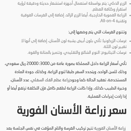
الزرع الذكي: يتم بواسطة استعمال أجهزة استشعار حديثة ودقيقة لرؤية
استقرار وكثافة العظم.
الزراعة الفموية الخارجية، أيضا الزرع الزائد، إضافة إلى الغرسات الفوقية
وتقنية All-on-4.
وتتنوع الغرسات التي يتم وضعها إلى:
غرسات الزركونيا: تأتي بلون أبيض يشبه لون الأسنان، إضافة إلى أنها لا
تغيير لون اللثة.
غرسات التيتانيوم: النوع الشائع والتقليدي، وتتميز بالمتانة والقوة.
تأتي أسعار الزراعة داخل المملكة بصورة عامة من 3000: 20000 ريال سعودي،
وذلك للسن الواحد، ويتحدد السعر طبقا لنوع الزراعة. وكذلك جودة المادة
المستخدمة، تعقيد الحالة كما وجود
زراعة عظم الفك السفلي
، عدد الأسنان،
وخبرة الطبيب كذلك. وإذا كانت الزراعة لطقم كامل فإن التكلفة ترتفع أيضا أو
إذا زادت إجراءات العملية.
سعر زراعة الأسنان الفورية
زراعة الأسنان الفورية
تتيح تركيب الغرسة والتاج المؤقت في نفس الجلسة بعد