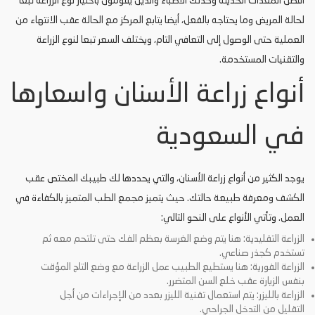
أفضل المعدات الحديثة وكذلك الأطباء والذين يقومون باختيار نوع الزراعة تبعا
لحالة المريض وما يحتاجه بالفعل، أيضا يتابع المركز مع الحالة عقب الانتهاء من
العملية حتى الوصول إلى التعافي التام، ويختلف السعر تبعا لنوع الزراعة
والتقنيات المستخدمة.
أنواع زراعة الأسنان واسعارها
في السعودية
يوجد الكثير من أنواع زراعة الأسنان، والتي يحددها لك طبيبك المختص عقب
الكشف ومعرفة طبيعة حالتك. حيث يتميز مجمع الطب المتميز بالكفاءة في
العمل. وتأتي الأنواع على النحو التالي:
الزراعة التقليدية: هنا يتم وضع الغرسة بعظم الفك حتى تلتحم معه ثم
تستخدم كجذر صناعي.
الزراعة الفورية: هنا يستطيع الطبيب عمل الزراعة مع وضع التاج المؤقت
بنفس الزيارة عقب خلع السن المتضرر.
الزراعة بالليزر: يتم استعمال تقنية الليزر بعدد من الإجراءات من أجل
التقليل من التدخل الجراحي.