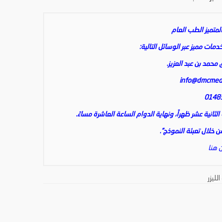
متميز الطب العام
ات مميز عبر الوسائل التالية:
 محمد بن عبد العزيز.
info@dmcmed
انية عشر ظهراً، ونهاية الدوام الساعة العاشرة مساءً.
خلال تعبئة النموذج”.
 هنا
لليزر