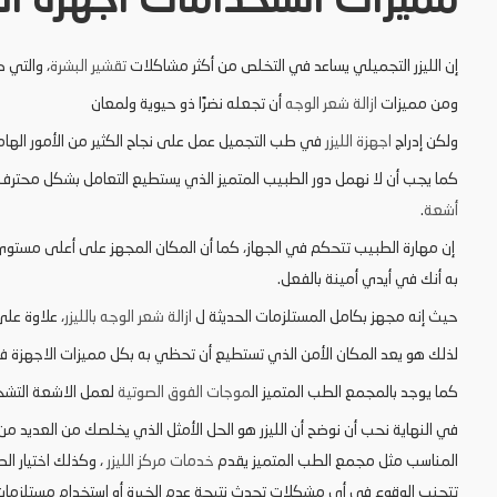
مميزات استخدامات اجهزة الل
إن الليزر التجميلي يساعد في التخلص من أكثر مشاكلات
تقشير البشرة
، والتي 
ومن مميزات
ازالة شعر الوجه
أن تجعله نضرًا ذو حيوية ولمعان
ولكن إدراج
اجهزة الليزر
في طب التجميل عمل على نجاح الكثير من الأمور الهام
كما يجب أن لا نهمل دور الطبيب المتميز الذي يستطيع التعامل بشكل محترف م
أشعة
.
إن مهارة الطبيب تتحكم في الجهاز، كما أن المكان المجهز على أعلى مستوي
به أنك في أيدي أمينة بالفعل.
حيث إنه مجهز بكامل المستلزمات الحديثة ل
ازالة شعر الوجه بالليزر
، علاوة على
لذلك هو يعد المكان الأمن الذي تستطيع أن تحظي به بكل مميزات الاجهزة ف
كما يوجد بالمجمع الطب المتميز ال
موجات الفوق الصوتية
لعمل الاشعة التش
في النهاية نحب أن نوضح أن الليزر هو الحل الأمثل الذي يخلصك من العديد من 
المناسب مثل مجمع الطب المتميز يقدم
خدمات مركز الليزر
، وكذلك اختيار ال
تتجنب الوقوع في أي مشكلات تحدث نتيجة عدم الخبرة أو استخدام مستلزمات 