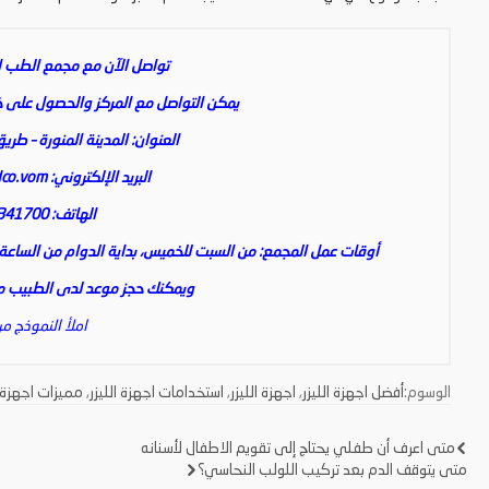
تواصل الآن مع مجمع الطب ال
يمكن التواصل مع المركز والحصول على خدم
العنوان: المدينة المنورة – طريق
البريد الإلكتروني:
co.vom
الهاتف: 0148341700
أوقات عمل المجمع: من السبت للخميس، بداية الدوام من الساعة الث
ويمكنك حجز موعد لدى الطبيب من 
املأ النموذج من
الوسوم:
أفضل اجهزة الليزر
,
اجهزة الليزر
,
استخدامات اجهزة الليزر
,
مميزات اجهزة ا
متى اعرف أن طفلي يحتاج إلى تقويم الاطفال لأسنانه
تصفّح
متى يتوقف الدم بعد تركيب اللولب النحاسي؟