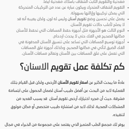
معدنية والتقويم الثابت الشفاف بأسلاك معدنية أيضًا.
التقويم الشفاف المتحرك ويكون عبارة عن عدد من التركيبات المتحركة
التي يمكن تركيبها وإزالتها بسهولة.
يعمل على تحسين وضع
تقويم أسنان
وليس له لون، ولكن يعيبه أنه قد
لا يصلح لأغلب حالات تقويم الأسنان.
النوع الثالث هو الأجهزة مثل أجهزة حفظ المسافات التي تحفظ للأسنان
مكانها الصحيح في الفك حتى لا يحدث ازدحام.
أجهزة توسيع المسافات التي تساعد على تنسيق الأسنان المدفونة في
الفك الضيق لتأتي في مكانها الصحيح. وكذلك أجهزة غلق المسافات
التي تعمل على غلق المسافات بين الأسنان وتعالج مسافات الأسنان.
كم تكلفة عمل تقويم
الاسنان
؟
عادةً ما يبحث الكثير عن
اسعار تقويم
الأسنان
الأرخص
،
ولكن قبل القيام بتلك
العملية لابد من البحث عن أفضل طبيب أسنان لضمان الحصول على ابتسامة
مشرقة. حيث أن مجرد اختيارك أرخص تقويم أسنان قد يسبب العديد من
المشكلات الصحية. لذلك لابد من استشارة طبيب متخصص أو مكان موثوق
لتنفيذه.
يوفر لك مجمع الطب المتميز الذي يعتمد على مجموعة من الخبراء في مجال