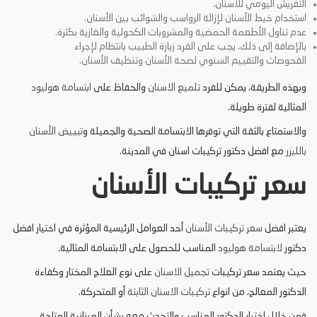
التفريش اليومي للأسنان.
استخدام خيط الأسنان لإزالة الرواسب والشوائب بين الأسنان.
عدم تناول الأطعمة الحمضية والمشروبات الكحولية والغازية بكثرة.
بالإضافة إلى ذلك، يجب على الفرد زيارة الطبيب بانتظام لإجراء
الفحوصات والتقييم السنوي لصحة الأسنان وتنظيف الأسنان.
وبهذه الطريقة، يمكن للفرد
تلميع الاسنان
والحفاظ على
ابتسامة هوليود
المثالية لفترة طويلة.
والاستمتاع بالثقة التي توفرها الابتسامة الصحية والجميلة و
تبييض الأسنان
بالليزر
مع افضل دكتور تركيبات اسنان في المدينة.
سعر تركيبات الأسنان
يعتبر افضل
سعر تركيبات الأسنان
أحد العوامل الرئيسية المؤثرة في اختيار افضل
دكتور
لابتسامة هوليود
المناسب للحصول على الابتسامة المثالية.
حيث يعتمد سعر تركيبات
تجميل الاسنان
على نوع العلاج المختار وكفاءة
الدكتور المعالج، من انواع
تركيبات الاسنان الثابتة
أو المتحركة.
فمن خلال اختيار الدكتور المناسب والتحدث معه بشأن الميزانية المتاحة،