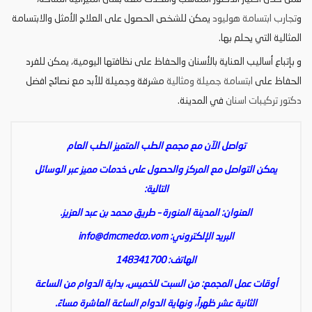
و
تجارب ابتسامة هوليود
يمكن للشخص الحصول على العلاج الأمثل والابتسامة
المثالية التي يحلم بها.
و بإتباع أساليب العناية بالأسنان والحفاظ على نظافتها اليومية، يمكن للفرد
الحفاظ على
ابتسامة جميلة ومثالية
مشرقة وجميلة للأبد مع نصائح افضل
دكتور تركيبات اسنان
في المدينة.
تواصل الآن مع مجمع الطب المتميز الطب العام
يمكن التواصل مع المركز والحصول على خدمات مميز عبر الوسائل
التالية:
العنوان: المدينة المنورة – طريق محمد بن عبد العزيز.
البريد الإلكتروني:
info@dmcmedco.vom
الهاتف: 148341700
أوقات عمل المجمع: من السبت للخميس، بداية الدوام من الساعة
الثانية عشر ظهراً، ونهاية الدوام الساعة العاشرة مساءً.