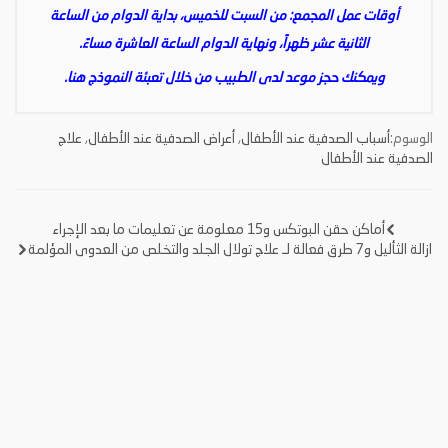
أوقات عمل المجمع: من السبت للخميس، بداية الدوام من الساعة
الثانية عشر ظهراً، ونهاية الدوام الساعة العاشرة مساءً.
ويمكنك حجز موعد لدى الطبيب من خلال تعبئة النموذج
هنا
.
الوسوم:
أسباب الصدفية عند الأطفال
,
أعراض الصدفية عند الأطفال
,
علاج
الصدفية عند الأطفال
أماكن حقن البوتكس و15 معلومة عن تعليمات ما بعد الإجراء
تصفّح
ازالة الثأليل و7 طرق فعالة لـ علاج تولال الجلد والتخلص من العدوى المؤلمة
المقالات