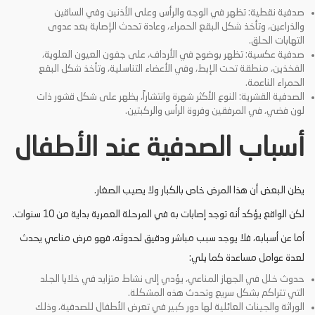
صدفية نقطية: تظهر في الوجه والرأس وعلى الأذنين وفي الساقين
والذراعين، وتأخذ شكل البقع الحمراء، وعادة تحدث الإصابة بعد عدوى
التهابات الحلق.
صدفية عكسية: تظهر بوضوح في الأرداف، على جفون العيون العلوية،
الفخذين، منطقة تحت الإبط، وفي الأعضاء التناسلية، وتأخذ شكل البقع
الحمراء الناعمة.
الصدفية القشرية: النوع الأكثر شهرة وانتشاراً، يظهر على شكل قشور ذات
لون فضي، في المرفقين وفروة الرأس والركبتين.
أسباب الصدفية عند الأطفال
يظن البعض أن هذا المرض خاص بالكبار ولا يصيب الصغار.
لكن الواقع يؤكد أنه توجد إصابات به في المرحلة العمرية بداية من 10 سنوات.
أما عن أسبابه، فلا يوجد سبب مباشر ودقيق لحدوثه، فهو مرض مناعي يحدث
لعدة عوامل مساعدة كما يلي:
حدوث خلل في الجهاز المناعي، يؤدي إلى نشاط متزايد في خلايا الجلد
التي تتراكم بشكل سريع وتحدث هذه المشكلة.
الوراثة والجينات العائلية لها دور كبير في تعرض الأطفال للصدفية، وذلك