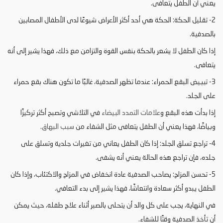
يعني أن الطفل يتعافى.
2- تقليل الحكة: الحكة هي أحد أكثر الأعراض شيوعًا لدى الأطفال المصابين
بالصدفية.
إذا كان الطفل لا يشعر بالحكة بنفس القوة والتزامن مع ذلك، فهذا يشير إلى أنه
يتعافى.
3- تبييض البقع الحمراء: عندما تظهر الصدفية، غالبًا ما تكون هناك بقع حمراء
على الجلد.
إذا بدأت هذه البقع و
علامات التمدد البيضاء
في التلاشي وتصبح أكثر تركيزًا
وبياضًا، فهذا يعني أن الطفل يتعافى مثل الشفاء من
سبب البهاق
.
4- تراجع تسلق الجلد: إذا كان الطفل يعاني من تغيرات جلدية وتسلق على
جلده، فإن تراجع هذه الحالة يعني أنه يشفى.
5- تحسن المزاج: يصاحب الصدفية عادة انخفاض في المزاج والاكتئاب، وإذا كان
الطفل يبدو أكثر سعادة وانتعاشًا، فهذا يشير إلى بدء التعافي.
في النهاية، يجب على كل والد أن يتحلى بالصبر أثناء علاج طفله، حيث يمكن
أن تأخذ الصدفية وقتًا للشفاء.