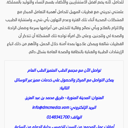
للحامل، لأنه يضم أفضل الاستشاريين والأكفاء بقسم النساء والتوليد بالمملكة.
علمتني تجربتي مع فطريات المهبل للحامل أهمية التعامل المبكر مع
المشكلات الصحية أثناء تلك الفترة وعدم التهاون بأي شيء، واستشارة الطبيب
والالتزام بالعلاج وبأي نصائح وقائية للتخلص من أعراضها بسرعة وضمان الراحة
والصحة لي وللجنين، وعلى كل امرأة تواجه تلك المشكلة أن تتذكر أن
الفطريات شائعة ويمكن علاجها بمدة آمنة خلال الحمل، والأهم من ذلك اتباع
الإرشادات الطبية والعناية بالنظافة والصحة العامة بشكل دائم.
تواصل الآن مع مجمع الطب المتميز الطب العام
يمكن التواصل مع المركز والحصول على خدمات مميز عبر الوسائل
التالية:
العنوان: المدينة المنورة – طريق محمد بن عبد العزيز.
البريد الإلكتروني:
info@dmcmedco.vom
الهاتف: 0148341700
أوقات عمل المجمع: من السبت للخميس، بداية الدوام من الساعة