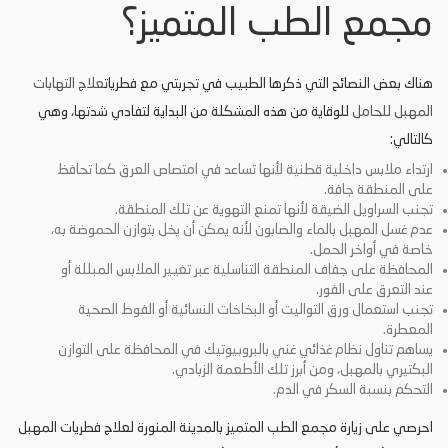
مجمع الطب المتميز؟
هناك بعض النصائح التي ذكرها الطبيب في تجربتي مع فطريات
علاج التهابات
المهبل للحامل
للوقاية من هذه المشكلة من البداية لتفادي شدتها، وهي
كالتالي:
ارتداء ملابس داخلية قطنية لأنها تساعد في امتصاص العرق كما تحافظ
على المنطقة جافة.
تجنب السراويل الضيقة لأنها تمنع التهوية عن تلك المنطقة.
عدم غسل المهبل بالماء والصابون لأنه يمكن أن يخل بتوازن الحموضة به،
خاصة في أواخر الحمل.
المحافظة على جفاف المنطقة التناسلية عبر تغيير الملابس المبللة أو
عند التعرق على الفور.
تجنب استعمال ورق التواليت أو البخاخات النسائية أو الفوط الصحية
المعطرة.
يساهم تناول نظام غذائي غني بالبروبيوتيك في المحافظة على التوازن
البكتيري بالمهبل، ومن أبرز تلك الأطعمة الزبادي.
التحكم بنسبة السكر في الدم.
احرصي على زيارة مجمع الطب المتميز بالمدينة المنورة لعلاج فطريات المهبل