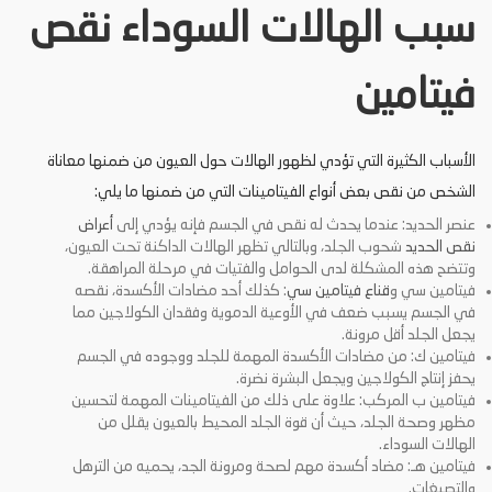
سبب الهالات السوداء نقص
فيتامين
الأسباب الكثيرة التي تؤدي لظهور الهالات حول العيون من ضمنها معاناة
الشخص من نقص بعض أنواع الفيتامينات التي من ضمنها ما يلي:
عنصر الحديد: عندما يحدث له نقص في الجسم فإنه يؤدي إلى
أعراض
نقص الحديد
شحوب الجلد، وبالتالي تظهر الهالات الداكنة تحت العيون،
وتتضح هذه المشكلة لدى الحوامل والفتيات في مرحلة المراهقة.
فيتامين سي و
قناع فيتامين سي
: كذلك أحد مضادات الأكسدة، نقصه
في الجسم يسبب ضعف في الأوعية الدموية وفقدان الكولاجين مما
يجعل الجلد أقل مرونة.
فيتامين ك: من مضادات الأكسدة المهمة للجلد ووجوده في الجسم
يحفز إنتاج الكولاجين ويجعل البشرة نضرة.
فيتامين ب المركب: علاوة على ذلك من الفيتامينات المهمة لتحسين
مظهر وصحة الجلد، حيث أن قوة الجلد المحيط بالعيون يقلل من
الهالات السوداء.
فيتامين هـ: مضاد أكسدة مهم لصحة ومرونة الجد، يحميه من الترهل
والتصبغات.