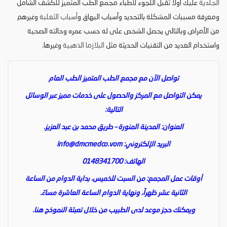
الجلدية
عليك اولا تقبل اللجوء لأطباء مجمع الطب المتميز للكشف الشامل
ومعرفة مسببات المشكلة بالتحديد وأسباب البهاق و
أسباب الثعلبة
وغيرهم
من الأمراض وبالتالي يحصل الشخص على له حسب عمره وحالته الصحية
واستخدام العديد من التقنيات الحديثة مثل
البلازما الذهبية
وغيرها.
تواصل الآن مع مجمع الطب المتميز الطب العام
يمكن التواصل مع المركز والحصول على خدمات مميز عبر الوسائل
التالية:
العنوان: المدينة المنورة – طريق محمد بن عبد العزيز.
البريد الإلكتروني:
info@dmcmedco.vom
الهاتف: 0148341700
أوقات عمل المجمع: من السبت للخميس، بداية الدوام من الساعة
الثانية عشر ظهراً، ونهاية الدوام الساعة العاشرة مساءً.
ويمكنك حجز موعد لدى الطبيب من خلال تعبئة النموذج
هنا
.