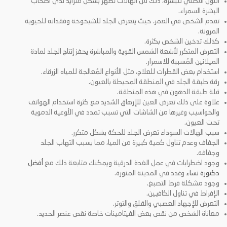
اللون الأصلي للبشرة، ذلك لأن الهالات تظهر بشكل متزايد لدى أصحاب
البشرة السمراء.
تقدم الشخص في العمر، حيث يتعرض الجلد للشيخوخة وفقدانه للحيوية
المرونة.
كذلك تدخين الشخص بكثرة.
التعرض المتكرر لأشعة الشمس القوية والمباشرة يحفز إنتاج الجلد لمادة
الميلانين المُسببة للاسمرار.
استخدام بعض القطرات للعلاج، مثل الأنواع المُعالجة للمياه الزرقاء.
رقة طبقة الجلد في المنطقة المحيطة بالعيون.
قلة طبقة الدهون في هذه المنطقة.
علاوة على ذلك تعرض العين للإرهاق الشديد مع كثرة استخدام الهواتف
والحواسيب وغيرها من الشاشات التي تسبب تمدد في الأوعية الدموية
تحت العيون.
سبب الهالات السوداء تعرض الجلد للحكة بشكل متكرر.
الجفاف وعدم تناول كمية كبيرة من الميا، مما يسبب التهاب الجلد
وجفافه.
وجود اضطرابات في عمل الغدة الدرقية ويمكنك متابعة ذلك مع
أفضل
دكتورة نساء
وغدد في المدينة المنورة.
وجود مشكلة فرط التصبغ.
الإفراط في تناول الكافيين.
التعرض للإجهاد العصبي والقلق والتوتر.
معاناة الشخص من نقص بعض الفيتامينات خاصة نقص عنصر الحديد.