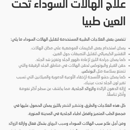
علاج الهالات السوداء تحت
العين طبيا
تتضمن بعض العلاجات الطبية المستخدمة لتقليل الهالات السوداء ما يلي:
يمكن استخدام بعض الكريمات الموضعية على مكان الهالات.
التقشير الكيميائي لتقليل التصبغات حول العين.
كما يمكن جراحة الليزر لإعادة ظهور الجلد وتعزيز شد الجلد.
حقن الفيلر والبوتوكس لحقن الهالات في مناطق الجلد الرقيقة والتي
تتمتع بسلاسة مثل
البوتكس
.
كما يمكن حشو الأنسجة لإخفاء الأوعية الدموية والميلانين التي تسبب
تغير لون الجلد تحت عينيك.
إزالة الدهون الزائدة
والزوائد الجلدية
، مما يكشف عن سطح أكثر نعومة
وأكثر تناسقًا.
كل هذه العلاجات والطرق، و
تشقير الشعر
بالليزر يمكن الحصول عليها في
مجمع الطب المتميز وافضل اطباء الجلدية في المدينة المنورة.
ومن أجل علاج سبب الهالات السوداء و
سبب البهاق
بشكل فعال وازالة
الزوائد