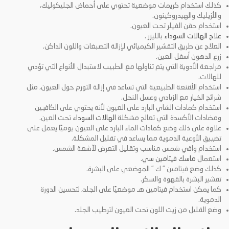
كذلك استخدام كريمات موضعية تحتوي على أحماض الجليكوليك،
والأزيليك والهيدروكينون.
استخدام حقن الفيلر تحت العيون.
علاج الهالات السوداء
بالليزر .
العلاج عن طريق التقشير الكيميائي لإزالة التصبغات واللون الداكن.
زرع الدهون أسفل العين.
مراجعة الأدوية التي يتم تناولها مع الطبيب لاستبدال الأنواع التي تؤدي
للهالات.
استخدام الأقنعة الطبيعية التي تساعد في إزالة التورم حول العيون، مثل
شرائح الخيار مع الزبادي وعسل النحل.
استخدام كمادات الشاي البارد على العيون لأنه يحتوي على الكافيين
ومضادات الأكسدة التي تعالج مشكلة
الهالات السوداء
تحت العين.
علاوة على ذلك وضع كمادات الماء البارد على العيون يوميًا يعمل على
تضييق الأوعية الدموية مما يساعد في تقليل المشكلة.
استخدام واقي شمس مناسب وتقليل التعرض لآشعة الشمس.
استعمال
ماسك فيتامين سي
.
كذلك وضع فيتامين ” ك ” الموضعي على البشرة.
تقشير البشرة بالقهوة والسكر.
كما يمكن استخدام فيتامين هـ موضعيًا على الجلد، لتحسين الدورة
الدموية.
وضع القليل من زيت اللون تحت العيون لترطيب الجلد.