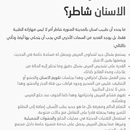
الاسنان
شاطر؟
ما يحدد أن
طبيب اسنان بالمدينة المنورة
شاطر أمر لا ليس مهاراته الطبية
فقط، بل يوجد العديد من السمات الأخرى التي يجب أن يتحلى بها أيضا، وتأتي
كالتالي:
يستمع بشكل جيد لشكوى المريض ويجعل له مساحة خاصة في الحديث
ويضعها بعين الاعتبار.
القدرة على تشخيص المرض بشكل دقيق وما تحتاج إليه الحالة من
علاجات ومدة العلاج كذلك.
ينجز العمل بشكل احترافي، وهذا بجلسات
تقويم الاسنان
والحشو أو
التنظيف، فليس من الصحيح وجود فراغات بين قناة الجذر والحشو، وهذا
حتى لا تدخل البكتيريا.
تفهم مشاعر المريض واحترامها، وهذا كما الخوف عند خلع الضرس
وطمأنته.
التعلم الدائم ومعرفة كل ما هو جديد بطب الأسنان، إضافة إلى التطلع
للتميز، وهذا يجعله قادرا على التعامل مع حالات متنوعة.
استعمال التقنيات الحديثة في عمليات الخلع و
الحشوات التجميلية
وغيرها، مما يجعل المريض يحصل على خدمة متميزة خاصة داخل مجمع