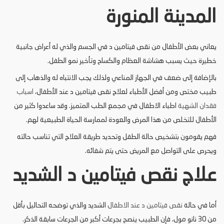
المدينة المنورة
يعاني بعض الأطفال من نقص فيتامين د في الجسم والذي له أعراض جانبية
خطيرة حيث يسبب هشاشة العظام والكساح وتأخير نمو الطفل.
بالإضافة إلى ضعف في الجهاز المناعي ولذلك يجب الانتباه له والذهاب إلى
طبيب مختص ومن أفضل الأطباء لعلاج نقص فيتامين د عند الأطفال،
اسباب
فقدان الشهية
اطباء الاطفال في مجمع الطب المتميز. وقد ساعدوا كثير من
الأطفال للتخلص من هذا المرض والعودة لممارسة الحياة الطبيعية لهم.
فهم يقومون بتشخيص حالة الطفل وتحديد طريقة العلاج التي تناسب حالته
ويحرص على التواصل مع المريض حتى يتم شفائه.
علاج نقص فيتامين د الشديد
أما في حالة
نقص فيتامين د عند الاطفال
الشديد والذي توضحه التحاليل بأقل
من 30 نانو مول، فإن الطبيب ينصح بجرعات أكبر من الجرعات سابقة الذكر.