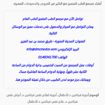
أطباء مجمع الطب المتميز مع الكثير من ال
عروض والخصومات
المميزة.
تواصل الآن مع مجمع الطب المتميز الطب العام
يمكن التواصل مع المركز والحصول على خدمات مميز عبر الوسائل
التالية:
العنوان: المدينة المنورة – طريق محمد بن عبد العزيز.
البريد الإلكتروني:
info@dmcmedco.vom
الهاتف: 0148341700
أوقات عمل المجمع: من السبت للخميس، بداية الدوام من الساعة
الثانية عشر ظهراً، ونهاية الدوام الساعة العاشرة مساءً.
ويمكنك حجز موعد لدى الطبيب من خلال تعبئة النموذج
هنا
.
الوسوم:
أدوية فيتامين د للاطفال
,
أدوية لعلاج نقص فيتامين د
,
أعراض نقص
فيتامين د
,
علاج نقص فيتامين د للاطفال