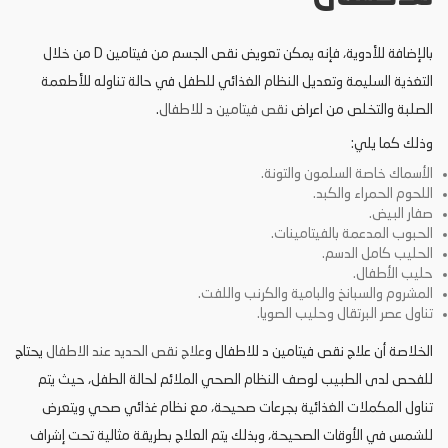
بالإضافة للأدوية، فإنه يمكن تعويض نقص الجسم من فيتامين D من خلال
التغذية السليمة وتعديل النظام الغذائي للطفل في حالة تناوله للأطعمة
الصلبة والتخلص من اعراض
نقص فيتامين د للاطفال
.
وذلك كما يلي:
الأسماك خاصة السلمون والتونة.
اللحوم الحمراء والكبد.
صفار البيض.
الحبوب المدعمة بالفيتامينات.
الحليب كامل الدسم.
حليب الأطفال.
المشروم والسبانخ والبامية والكرنب واللفت.
تناول عصر البرتقال وحليب الصويا.
الخلاصة أن علاج نقص فيتامين د للاطفال و
علاج نقص الحديد عند الاطفال
يحتاج
للفحص لدى الطبيب لوصف النظام الصحي الملائم لحالة الطفل، حيث يتم
تناول المكملات الغذائية بجرعات صحيحة، مع نظام غذائي صحي ويتعرض
للشمس في الأوقات الصحيحة، وبذلك يتم العلاج بطريقة مثالية تحت إشراف