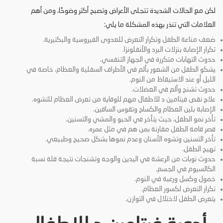
لكن مع الحالات الشديدة تتجلى الأعراض وتصبح أكثر وضوحًا، ومن أهم
العلامات التي تنذر بهذه المشكلة ما يلي:
ضعف مناعة الطفل وتكرار التعرض للعدوى الفيروسية والبكتيرية.
تكرار الإصابة بنزلات البرد والأنفلونزا.
حدوث التهابات متكررة في الجهاز التنفسي.
يشكو الطفل من الشعور بألم في الأطراف السفلية والعظام، خاصة في
الليل أو عند الاستيقاظ من النوم.
حدوث تشنج وألم في العضلات.
علاج نقص فيتامين د للاطفال مهم للوقاية من تعرض العظام للتشوه.
الإصابة بلين العظام والكساح وتقوس الساقين.
تأخر نمو الطفل، حيث يتأخر في الحبو والمشي والتسنين.
قصر قامة الطفل مقارنة بمن هم في مثل عمره.
تأخر التسنين وتشوه الأسنان وعدم نموها بشكل صحيح وطبيعي.
تهيج الطفل.
حدوث نوبات من الرعشة في اليدين والوجه وتشنجات نتيجة قلة نسبة
الكالسيوم في الجسم.
خمول وكسل ورغبة في النوم.
تكرار التعرض لكسور العظام.
يتعرض الطفل لاختلال في التوازن.