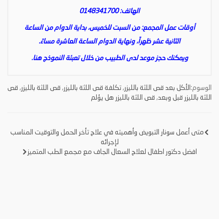
الهاتف: 0148341700
أوقات عمل المجمع: من السبت للخميس، بداية الدوام من الساعة
الثانية عشر ظهراً، ونهاية الدوام الساعة العاشرة مساءً.
ويمكنك حجز موعد لدى الطبيب من خلال تعبئة النموذج
هنا
.
الوسوم:
الأكل بعد قص اللثة بالليزر
,
تكلفة قص اللثة بالليزر
,
قص اللثة بالليزر
,
قص
اللثة بالليزر قبل وبعد
,
قص اللثة بالليزر هل يؤلم
متى أعمل سونار التبويض وأهميته في علاج تأخر الحمل والتوقيت المناسب
تصفّح
لإجرائه
افضل دكتور اطفال لعلاج السعال الجاف مع مجمع الطب المتميز
المقالات