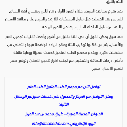
اللثه بالليزر.
كما يقوم بمتابعة المريض خلال الفترة الأولى من الليزر ويعطي أهم النصائح
للمريض بعد العملية مثل تناول المسكنات اللازمة والحرص على نظافة الأسنان
والبعد عن تناول الطعام الحار وغيرها من الأمور الهامة.
مما سبق يمكن القول أن قص اللثة بالليزر من أشهر وأحدث تقنيات تجميل الفم
والأسنان، يتم من خلالها تهذيب اللثة وعلاج الزيادة الواضحة فيها والتخلص من
مشكلات كثيرة، ويقدم مجمع الطب المتميز خدمات مميزة ورعاية فائقة
بأعلى درجات النظافة والتعقيم، مع تجنب
اضرار تلميع الاسنان
وتوفير
سعر
تلميع الاسنان
مميز.
تواصل الآن مع مجمع الطب المتميز الطب العام
يمكن التواصل مع المركز والحصول على خدمات مميز عبر الوسائل
التالية:
العنوان: المدينة المنورة – طريق محمد بن عبد العزيز.
البريد الإلكتروني:
info@dmcmedco.vom