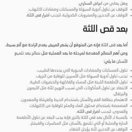
وهل يعاني من
اعراض السكري
.
التوقف عن تناول أدوية السيولة والمسكنات ومضادات الالتهاب.
التوقف عن التدخين والمشروبات الكحولية، لتجنب
اضرار قص اللثة
.
بعد قص اللثة
أما بعد
قص اللثة
فإنه من المتوقع أن يشعر المريض بعدم الراحة مع ألم بسيط،
ومن أهم النصائح المقدمة لمرحلة ما بعد العملية مثل
نصائح بعد تلميع
الأسنان
ما يلي:
تناول المسكنات والمضادات الحيوية التي يحددها الطبيب.
تجنب تناول أدوية السيولة مثل الأسبرين للوقاية من النزيف.
تناول الأطعمة اللينة مثل الحساء والفاكهة والخضروات الطرية.
الابتعاد عن تناول المأكولات التي تسبب التهيج للثة مثل الليمون
والبرتقال.
الاهتمام بنظافة الفم والأسنان باستخدام الخيط والفرشاة والمعجون.
المضمضة باستخدام محلول الماء والملح للوقاية من الالتهابات
والعدوى، لتجنب
اضرار قص اللثه
.
بالنسبة لـ الأكل بعد قص اللثة بالليزر فإنه يجب البعد عن تناول الأطعمة
الحارة والصلبة أو التي تلتصق بالأسنان مثل المكسرات والفيشار.
التوقف عن التدخين لأنه يؤجل الشفاء.