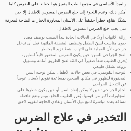
والمبدأ الأساسي في مجمع الطب المتميز هو الحفاظ على الضرس كلما
أمكن ذلك، وعدم اللجوء إلى خلع الضرس المسوس للأطفال إلا حين
يشكّل بقاؤه خطراً حقيقياً على الأسنان المجاورة الخيارات المتاحة لمعرفة
متى يجب خلع الضرس المسوس للاطفال
:
إزالة الالتهاب أولاً: في الحالات الحادة يبدأ الطبيب بوصف مضاد
حيوي مناسب لسنّ الطفل وتنظيف المنطقة الملتهبة قبل أي تدخل
جراحي، لأن العملية على التهاب نشط تزيد المخاطر
الفتح الجراحي للسن: حين يكون الضرس المحفور قابلاً للظهور،
يُجري الطبيب شقاً صغيراً في اللثة لفتح الطريق أمامه وتسهيل
بزوغه بشكل طبيعي
التوجيه التقويمي: في بعض حالات الأطفال يمكن توجيه السن
المحفورة للظهور في مكانها الصحيح بمساعدة تقويم الأسنان عوضاً
عن التدخل الجراحي
الخلع الجراحي: حين لا يمكن إنقاذ السن أو حين يكون خطرها على
المجاورات أكبر من قيمتها، يُقرر الطبيب الخلع، ويتم وضع حافظة
مسافة بعده مباشرةً لمنع ميل الأسنان وتفادي الحاجة لتقويم لاحق
التخدير في علاج الضرس