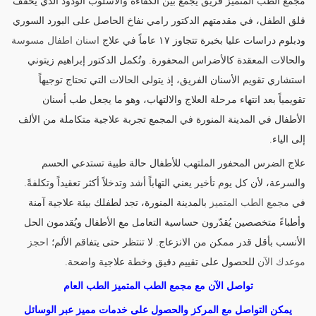
مجمع الطب المتميز فريق يجمع بين الكفاءة والأسلوب الودود الذي يُخفف
قلق الطفل، في مقدمتهم الدكتور رامي نفاخ الحاصل على البورد السوري
ودبلوم دراسات عليا بخبرة تتجاوز ١٧ عاماً في علاج
اسنان اطفال مسوسة
والحالات المعقدة كالأضراس المحفورة. وتُكمل الدكتور إبراهيم زيتوني
استشاري تقويم الأسنان الفريق، إذ يتولى الحالات التي تحتاج توجيهاً
تقويمياً بعد انتهاء مرحلة العلاج والالتهاب، وهو ما يجعل طب أسنان
الأطفال في المدينة المنورة في المجمع تجربة علاجية متكاملة من الألف
إلى الياء.
علاج الضرس المحفور الملتهب للأطفال حالة طبية تستدعي الحسم
والسرعة، لأن كل يوم تأخير يعني التهاباً أشد وتدخلاً أكثر تعقيداً وتكلفةً.
في
مجمع الطب المتميز
بالمدينة المنورة، تجد لطفلك بيئة علاجية آمنة
وأطباءً متخصصين يُقدّرون حساسية التعامل مع الأطفال ويُقدمون الحل
الأنسب بأقل قدر ممكن من الانزعاج. لا تنتظر حتى يتفاقم الألم؛
احجز
موعدك الآن
للحصول على تقييم دقيق وخطة علاجية واضحة.
تواصل الآن مع مجمع الطب المتميز الطب العام
يمكن التواصل مع المركز والحصول على خدمات مميز عبر الوسائل