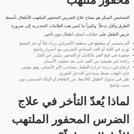
محفور ملتهب
التشخيص المبكر هو مفتاح علاج الضرس المحفور الملتهب للأطفال بأبسط
الطرق وأقل تدخلاً. وكثيراً ما تُشير هذه العلامات التحذيرية إلى ضرورة
عرض الطفل على
عيادات اسنان اطفال
دون تأخير:
ألم مستمر أو متقطع في منطقة الأضراس يزداد ليلاً أو عند المضغ
تورم في اللثة أو الخد المحاذي للضرس مع احمرار واضح
صعوبة في فتح الفم بالكامل أو الشعور بتيبّس في الفك
رائحة غير طبيعية من الفم حتى بعد تنظيف الأسنان
ارتفاع في درجة حرارة الطفل مصاحب لألم الأسنان، وهو مؤشر
على التهاب نشط يستدعي التدخل الفوري
تغيّر في سلوك الطفل كالابتعاد عن الطعام أو البكاء المستمر دون
سبب واضح
لماذا يُعدّ التأخر في علاج
الضرس المحفور الملتهب