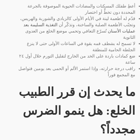
أعطِ طفلك المسكنات والمضادات الحيوية الموصوفة بالجرعة
المحددة دون تخطٍّ أو اختصار
قدّم له أطعمة لينة في الأيام الأولى كالزبادي والشوربة والهريس،
وتجنّب الأطعمة الصلبة والساخنة، وتذكّر أن
التغذية السليمة بعد
عمليات الأسنان
تُسرّع التعافي وتحمي موضع الخلع من العدوى
الثانوية
لا تسمح له بشطف فمه بقوة في الساعات الأولى حتى لا ينزع
الجلطة الحامية للمنطقة
ضع كمادات باردة على الخد من الخارج لتقليل التورم خلال أول ٢٤
ساعة
راقب درجة حرارته، وإذا استمر الألم أو الحمى بعد يومين فتواصل
مع المجمع فوراً
ما يحدث إن قرر الطبيب
الخلع: هل ينمو الضرس
مجدداً؟