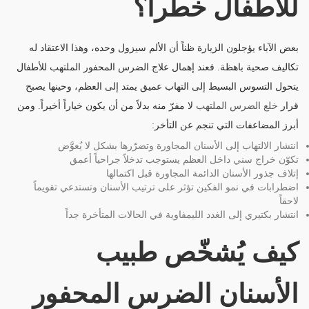
للأطفال خطراً؟
بعض الآباء يؤجلون الزيارة ظناً أن الألم سيزول وحده، وهذا الاعتقاد له
تكاليف صحية باهظة. فعند إهمال علاج الضرس المحفور الملتهب للأطفال
يتحول التسوس البسيط إلى التهاب عميق يمتد إلى العظم، وحينها يصبح
قرار
خلع الضرس الملتهب
لا مفرّ منه بدلاً من أن يكون خياراً أخيراً. ومن
أبرز المضاعفات التي تنجم عن التأخر:
انتشار الالتهاب إلى الأسنان المجاورة وتضرّرها بشكل لا يُعوَّض
تكوّن خراج سني داخل العظم يستوجب تدخلاً جراحياً أعمق
إتلاف جذور الأسنان الدائمة المجاورة قبل اكتمالها
اضطرابات في نمو الفكين تؤثر على ترتيب الأسنان وتستدعي تقويماً
لاحقاً
انتشار بكتيري إلى الغدد الليمفاوية في الحالات المتأخرة جداً
كيف يُشخّص طبيب
الأسنان الضرس المحفور