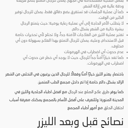
بفضل التقنية المستخدمة في الجهاز، يمكن للرجال التمتع بنتائج سريعة
ودقة عالية في إزالة الشعر.
كما أن عملية الجلسات قد تستغرق بضع دقائق فقط، يمكن للرجال توفير
الكثير من الوقت.
لا يتطلب الأمر الحاجة إلى أي عملية رعاية يومية؛ حيث يتمتع الرجال
ببشرة خالية من الشعر بشكل دائم.
تعتبر عملية الليزر من العلاجات الآمنة جداً، ولا تحتاج لأي تحذيرات خاصة
قبل الاستخدام، وعليه، يمكن للرجال التمتع بهذا العلاج بسهولة دون أي
مخاوف.
عدم حدوث أي اضطراب في الهرمونات
كما تعد خياراً آمناً جداً للرجال، حيث لا يوجد أي خطر من حدوث أي
اضطراب في الهرمونات.
باختصار، يعتبر الليزر خيارًا آمنًا وفعالًا للرجال الذين يرغبون في التخلص من الشعر
الزائد بشكل دائم خاصة إذا تم داخل مجمع الطب المتميز.
كما يوفر
طرق علاج الصلع عند الرجال
مع افضل اطباء الجلدية والليزر في
المدينة المنورة؛ وللتعرف على أفضل الأسام بالمجمع يمكنك معرفة أسباب
احتقان الحلق
مع أمهر أطباء المجمع
نصائح قبل وبعد الليزر