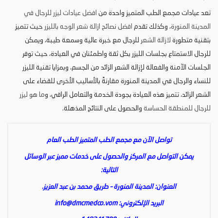
تعد عيادات مجمع الطب المتميز واحدة من
افضل عيادات ليزر للرجال في
المدينة المنورة
، وكذلك تقدم
افضل نصائح ازالة شعر الوجه بالليزر
حيث تتميز
بتقنية متطورة
لازالة الشعر
للرجال مع خبرة عالية وسمعة طيبة، ويمكن
للرجال الاستمتاع بجلسات الليزر بكل ثقة واطمئنان في العيادة، حيث توفر
الجلسات الآمنة والفعالة لإزالة الشعر الزائد من الجسم، وبمزايا تقنية الليزر
للنساء والرجال في المدينة المنورة مقارنةً بالأساليب الأخرى للقضاء على
الشعر الزائد، تتميز هذه العيادة بجودة الخدمة والتعامل الراقي، و
ما هو ليزر
للرجال للمنطقة الحساسة
والحصول على النتائج المذهلة.
تواصل الآن مع مجمع الطب المتميز الطب العام
يمكن التواصل مع المركز والحصول على خدمات مميز عبر الوسائل
التالية:
العنوان: المدينة المنورة – طريق محمد بن عبد العزيز.
البريد الإلكتروني:
info@dmcmedco.vom