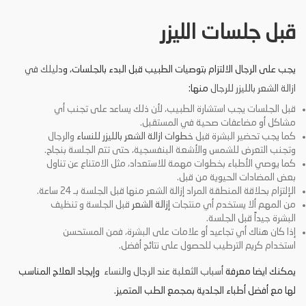
قبل جلسات الليزر
يجب على الرجال الالتزام بتوصيات الطبيب قبل البدء بالجلسات، و
دليلك في
ازالة الشعر بالليزر للرجال
منها:
قبل الجلسات يجب استشارة الطبيب، لأن ذلك يساعد على تجنب أي
مشاكل أو مضاعفات صحية في المستقبل.
كما يجب تحضير البشرة قبل
خطوات ازالة الشعر بالليزر للنساء
والرجال
وتجنب التعرض للشمس والأشعة البنفسجية، حتى تتم الجلسة بنجاح.
كما يوصي الأطباء بخطوات مهمة للاستعداد، مثل الامتناع عن تناول
بعض المضادات الحيوية من قبل.
الإلتزام بحلاقة المنطقة المراد إزالة الشعر منها قبل الجلسة بـ 24 ساعة.
من المهم ألا يستخدم أي منتجات
إزالة الشعر
قبل الجلسة و تنظيف
البشرة جيداً قبل الجلسة.
إذا كان هناك أي تجاعيد أو علامات على البشرة، فمن المستحسن
استخدام كريم الترطيب للحصول على نتائج أفضل.
يمكنك ايضا معرفة
أسباب الثعلبة عند الرجال والنساء
وإيجاد العلاج المناسب
لها مع أفضل أطباء الجلدية بمجمع الطب المتميز.