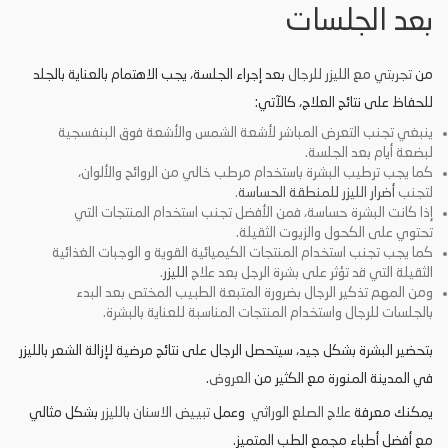
بعد الجلسات
من
تجربتي مع الليزر للرجال
بعد إجراء الجلسة، يجب الاهتمام بالعناية بالجلد
للحفاظ على نتائج العلاج، كالآتي:
ينبغي تجنب التعرض المباشر لأشعة الشمس والأشعة فوق البنفسجية
لبضعة أيام بعد الجلسة.
كما يجب ترطيب البشرة باستخدام مرطب خالي من الروائح والألوان،
لتجنب
أضرار الليزر للمنطقة الحساسة
.
إذا كانت البشرة حساسة، فمن الأفضل تجنب استخدام المنتجات التي
تحتوي على الكحول والزيوت الثقيلة.
كما يجب تجنب استخدام المنتجات الكيميائية القوية و الوجبات الغذائية
الثقيلة التي قد تؤثر على بشرة الرجل بعد علاج
الليزر
.
ومن المهم تذكير الرجال بضرورة المتبعة الطبيب المختص بعد البدء
بالجلسات للرجال واستخدام المنتجات المناسبة للعناية بالبشرة.
بتحضير البشرة بشكل جيد، سيتحصل الرجال على نتائج مرضية لإزالة الشعر بالليزر
في المدينة المنورة مع الكثير من
العروض
.
يمكنك معرفة
علاج الصلع الوراثي
وعمل
تبييض الاسنان بالليزر
بشكل مثالي
مع أفضل أطباء مجمع الطب المتميز.