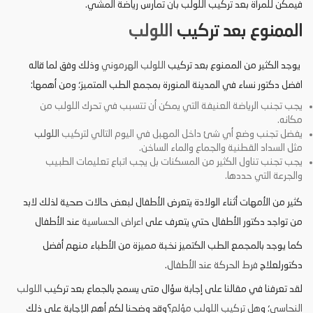
فيمكن للمرأة بعد تركيب اللولب بأن تمارس رياضة المشي.
الممنوع بعد تركيب
اللولب
يوجد الكثير من الممنوع بعد تركيب
اللولب الهرموني
وذلك وفق لما قاله
افضل دكتور نساء في المدينة المنورة بمجمع الطب المتميز؛ ومن أهمها:
يجب تجنب الرياضة العنيفة التي يمكن أن تتسبب في تحرك اللولب من
مكانه.
يفضل تجنب وضع أي شئ داخل المهبل في اليوم التالي لتركيب
اللولب
مثل السداد القطنية والجماع والماء الساخن.
يجب تجنب تناول الكثير من المسكنات بل يجب اتباع تعليمات الطبيب
والجرعة التي حددها.
كثير من الأمهات أثناء الولادة يتعرض الأطفال لبعض حالات صحية لذلك لابد
من تواجد دكتور الأطفال حتي يتعرف على
اعراض الحساسية
عند الأطفال
كما يوجد بالمجمع الطب الكتميز نخبة مميزة من الأطباء منهم أفضل
دكتورلعلاج
فرط الحركة عند الأطفال
.
لقد تعرفنا في مقالنا على إجابة سؤال متى يسمح بالجماع بعد تركيب
اللولب
النحاسي
؛ و
هل تركيب اللولب مؤلم
؟وقد وضحنا لكم أهم الإجابة على ذلك