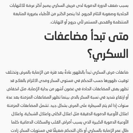
بسبب ضعف الدورة الدموية لدى مريض السكري يصبح أكثر عرضة للالتهابات
الجلدية وصعوبة التئام الجروح. لذا ينصح الكثير من الأطباء بضرورة المتابعة
المنتظمة والفحص المستمر لأي جروح أو التهابات.
متى تبدأ مضاعفات
السكري؟
ضاعفات مرض السكري تبدأ بالظهور عادةً بعد فترة من الإصابة بالمرض وتختلف
توقيت ظهورها حسب التحكم في مستوى السكر ومدى الالتزام بالعلاج قد
تظهر بعض المضاعفات الحادة في غضون أشهر من بداية الإصابة، مثل انخفاض
أو ارتفاع شديد في نسبة السكر بالدم، بينما تظهر المضاعفات المزمنة بعد عدة
سنوات إذا لم يتم السيطرة على المرض بشكل جيد. تشمل المضاعفات المزمنة
اعتلال الأوعية الدموية الدقيقة مثل اعتلال الكلى واعتلال الشبكية، واعتلال
الأوعية الدموية الكبيرة الذي يسبب أمراض القلب والسكتات الدماغية كلما
طال عمر الإصابة بالسكري أو كان التحكم ضعيفًا في مستويات السكر، زادت