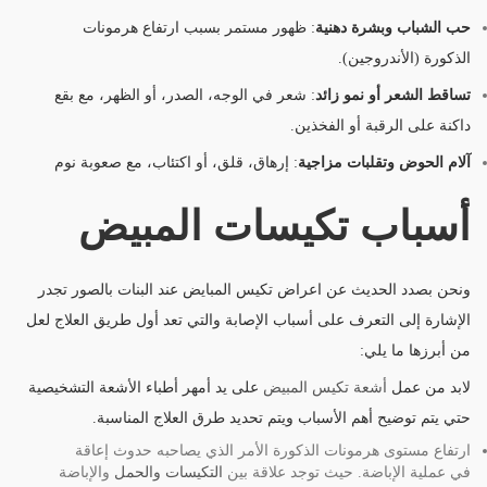
حب الشباب وبشرة دهنية
: ظهور مستمر بسبب ارتفاع هرمونات
الذكورة (الأندروجين).
تساقط الشعر أو نمو زائد
: شعر في الوجه، الصدر، أو الظهر، مع بقع
داكنة على الرقبة أو الفخذين.
آلام الحوض وتقلبات مزاجية
: إرهاق، قلق، أو اكتئاب، مع صعوبة نوم
أسباب تكيسات المبيض
ونحن بصدد الحديث عن اعراض تكيس المبايض عند البنات بالصور تجدر
الإشارة إلى التعرف على أسباب الإصابة والتي تعد أول طريق العلاج لعل
من أبرزها ما يلي:
لابد من عمل
أشعة تكيس المبيض
على يد أمهر أطباء الأشعة التشخيصية
حتي يتم توضيح أهم الأسباب ويتم تحديد طرق العلاج المناسبة.
ارتفاع مستوى هرمونات الذكورة الأمر الذي يصاحبه حدوث إعاقة
في عملية الإباضة. حيث توجد علاقة بين
التكيسات والحمل
والإباضة