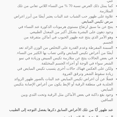
كبي.
كما يمثل ذلك العرض نسبة 70 % من النساء اللاتي تعاني من تلك
المتلازمة.
علاوة على ظهور حب الشباب عند البنات يعتبر أيضًا من أبرز اعراض
مرض تكيس المبايض
.
ينتج عن ما سبق ارتفاع مستوى هرمونات الذكورة عند النساء في
وجود دهون على البشرة بشكل أكبر من المعدل الطبيعي.
وهو الأمر الذي ينتج عنه ظهور الحبوب في أماكن متفرقة من
الجسم.
السمنة المفرطة وعدم القدرة على التخلص من الوزن الزائد تعد
أيضًا من أعراض تكيس المبايض والتي تصاب بها الكثير من النساء.
في بعض الحالات ينتج عن متلازمة تكيس المبيض وزيادة في نمو
الشعر سواء في الوجة أو أجزاء الجسم المختلفة.
ولكن على العكس فهناك حالات أخرى يتسبب تكيس المبايض في
زيادة سقوط الشعر وترقق الفروة.
فضلًا عن أن اعراض تكيس المبايض عند البنات بالصور ظهور الزوائد
الجلدية في منطقة الرقبة أو الإبط يكون من أعراض الإصابة بتكيس
المبايض.
وجود بقع داكنة في بعض الأماكن مثل الرقبة وتحت الثدي وبين
الساقين.
عند ظهور أيًا من تلك الأعراض السابق ذكرها يفضل التوجه إلى الطبيب