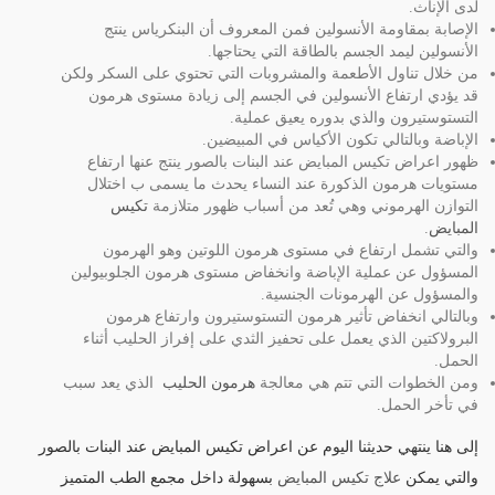
لدى الإناث.
الإصابة بمقاومة الأنسولين فمن المعروف أن البنكرياس ينتج
الأنسولين ليمد الجسم بالطاقة التي يحتاجها.
من خلال تناول الأطعمة والمشروبات التي تحتوي على السكر ولكن
قد يؤدي ارتفاع الأنسولين في الجسم إلى زيادة مستوى هرمون
التستوستيرون والذي بدوره يعيق عملية.
الإباضة وبالتالي تكون الأكياس في المبيضين.
ظهور اعراض تكيس المبايض عند البنات بالصور ينتج عنها ارتفاع
مستويات هرمون الذكورة عند النساء يحدث ما يسمى ب اختلال
التوازن الهرموني وهي تُعد من أسباب ظهور متلازمة
تكيس
المبايض
.
والتي تشمل ارتفاع في مستوى هرمون اللوتين وهو الهرمون
المسؤول عن عملية الإباضة وانخفاض مستوى هرمون الجلوبيولين
والمسؤول عن الهرمونات الجنسية.
وبالتالي انخفاض تأثير هرمون التستوستيرون وارتفاع هرمون
البرولاكتين الذي يعمل على تحفيز الثدي على إفراز الحليب أثناء
الحمل.
ومن الخطوات التي تتم هي معالجة
هرمون الحليب
الذي يعد سبب
في تأخر الحمل.
إلى هنا ينتهي حديثنا اليوم عن اعراض تكيس المبايض عند البنات بالصور
والتي يمكن
علاج تكيس المبايض
بسهولة داخل مجمع الطب المتميز