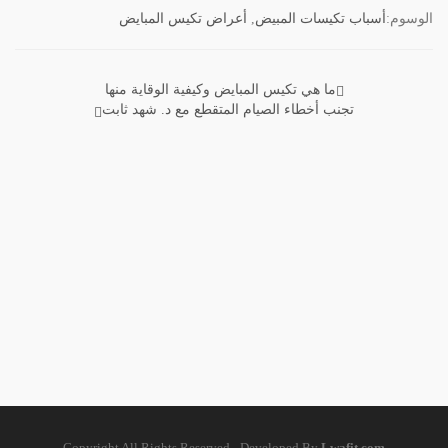
الوسوم:
أسباب تكيسات المبيض
,
أعراض تكيس المبايض
ما هي تكيس المبايض وكيفية الوقاية منها
تصفّح
تجنب أخطاء الصيام المتقطع مع د. شهد ثابت
المقالات
Copyright All Rights Reserved - Developed By
Lwafit.com