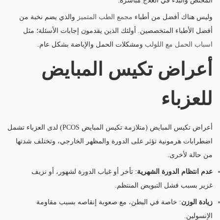
المختص والبدء في العلاج مباشرة.
وليس هناك أفضل من أطباء
مجمع
الطب
المتميز
والذي يضم نخبة من
أفضل الأطباء المتخصصين. أولئك الذين يقدمون إجابات الأسئلة؛ مثل
اسباب الحمل مع اللولب
ومشكلات الحمل والإباضة بشكل عام.
أعراض تكيس المبايض
للعزباء
أعراض تكيس المبايض (متلازمة تكيس المبايض PCOS) لدى العزباء تشمل
اضطرابات هرمونية تؤثر على الدورة والمظهر الخارجي، وتختلف شدتها
من حالة لأخرى.
عدم انتظام الدورة الشهرية
: تأخر أو غياب الدورة لشهور، أو نزيف
غزير بسبب فشل التبويض المنتظم.
زيادة الوزن
: خاصة في البطن، مع صعوبة إنقاصه بسبب مقاومة
الإنسولين.