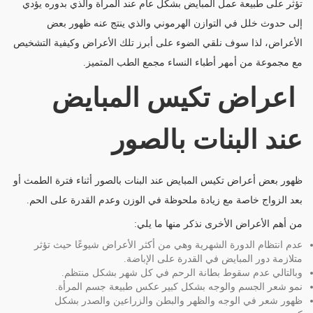
تؤثر على طبيعة عمل المبايض بشكل عام عند المرأة والذي بدوره يؤدي
إلى حدوث خلل في التوازن الهرموني والذي ينتج عنه ظهور بعض
الأعراض، لذا سوف نلقي الضوء على أبرز تلك الأعراض وكيفية التشخيص
مع مجموعة من أمهر أطباء النساء مجمع الطب المتميز.
اعراض تكيس المبايض
عند البنات بالصور
ظهور بعض أعراض تكيس المبايض عند البنات بالصور أثناء فترة الطمث أو
بعد الزواج خاصة مع زيادة ملحوظة في الوزن وعدم القدرة على الحم.
من أهم الأعراض الأخرى نذكر منها ما يلي:
عدم انتظام الدورة الشهرية وهي من أكثر الأعراض شيوعًا حيث تؤثر
متلازمة دور المبايض في القدرة على الإباضة.
وبالتالي عدم سقوط بطانة الرحم في كل شهر بشكل منتظم.
نمو شعر الجسم والوجه بشكل كبير عكس طبيعة جسم المرأة.
ظهور شعر في الوجه والظهر والبطن والزراعين والصدر بشكل