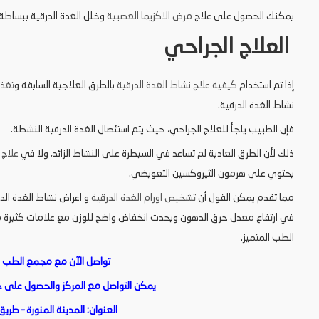
يمكنك الحصول على علاج
مرض الاكزيما العصبية
وخلل الغدة الدرقية ببساطة
العلاج الجراحي
إذا تم استخدام
كيفية علاج نشاط الغدة الدرقية
بالطرق العلاجية السابقة و
تغذي
نشاط الغدة الدرقية.
فإن الطبيب يلجأ للعلاج الجراحي، حيث يتم استئصال الغدة الدرقية النشطة.
ذلك لأن الطرق العادية لم تساعد في السيطرة على النشاط الزائد، ولا في
علاج 
يحتوي على هرمون الثيروكسين التعويضي.
مما تقدم يمكن القول أن
تشخيص اورام الغدة الدرقية
و اعراض نشاط الغدة ال
في ارتفاع معدل حرق الدهون ويحدث انخفاض واضح للوزن مع علامات كثيرة م
الطب المتميز.
تواصل الآن مع مجمع الطب ال
يمكن التواصل مع المركز والحصول على خدم
العنوان: المدينة المنورة – طريق