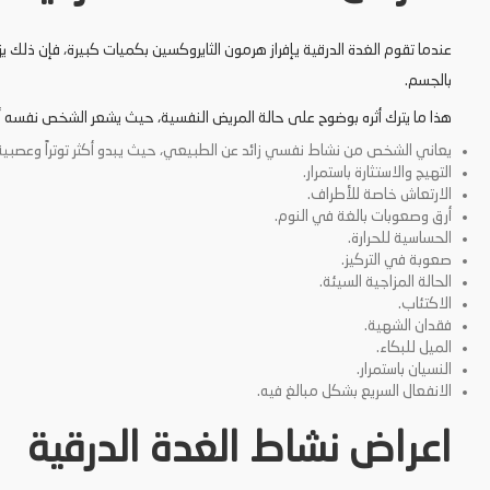
عندما تقوم الغدة الدرقية يإفراز هرمون الثايروكسين بكميات كبيرة، فإن ذلك يز
بالجسم.
هذا ما يترك أثره بوضوح على حالة المريض النفسية، حيث يشعر الشخص نفسه أنه 
يعاني الشخص من نشاط نفسي زائد عن الطبيعي، حيث يبدو أكثر توتراً وعصب
التهيج والاستثارة باستمرار.
الارتعاش خاصة للأطراف.
أرق وصعوبات بالغة في النوم.
الحساسية للحرارة.
صعوبة في التركيز.
الحالة المزاجية السيئة.
الاكتئاب.
فقدان الشهية.
الميل للبكاء.
النسيان باستمرار.
الانفعال السريع بشكل مبالغ فيه.
اعراض نشاط الغدة الدرقية