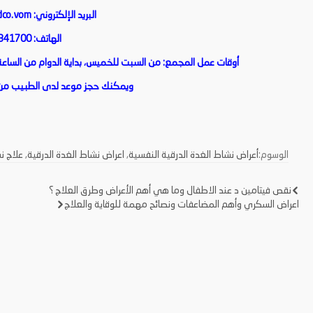
البريد الإلكتروني:
co.vom
الهاتف: 0148341700
أوقات عمل المجمع: من السبت للخميس، بداية الدوام من الساعة الث
ويمكنك حجز موعد لدى الطبيب من 
الوسوم:
أعراض نشاط الغدة الدرقية النفسية
,
اعراض نشاط الغدة الدرقية
,
علاج ن
نقص فيتامين د عند الاطفال وما هي أهم الأعراض وطرق العلاج ؟
تصفّح
اعراض السكري وأهم المضاعفات ونصائح مهمة للوقاية والعلاج
المقالات