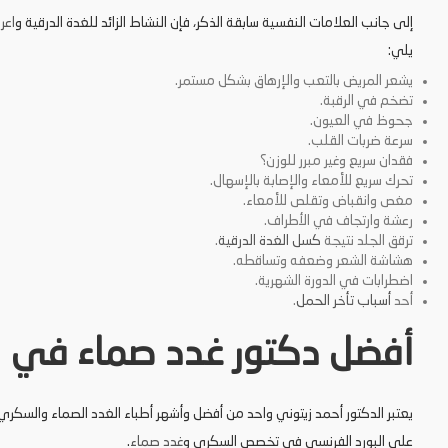
إلى جانب العلامات النفسية سابقة الذكر، فإن النشاط الزائد للغدة الدرقية و
اعر
يلي:
يشعر المريض بالتعب والإرهاق بشكل مستمر.
تضخم في الرقبة.
جحوظ في العيون.
سرعة ضربات القلب.
فقدان سريع وغير مبرر للوزن؟
تحرك سريع للأمعاء والإصابة بالإسهال.
مغص وانقباض وتقلص للأمعاء.
رعشة وارتجاف في الأطراف.
ترقق الجلد نتيجة
كسل الغدة الدرقية
.
هشاشة الشعر وضعفه وتساقطه.
اضطرابات في الدورة الشهرية.
أحد
أسباب تأخر الحمل
.
أفضل دكتور غدد صماء في ال
يعتبر الدكتور أحمد زيتوني واحد من أفضل وأشهر أطباء الغدد الصماء والسكري
على البورد الفرنسي في تخصص السكري و
غدد صماء
.