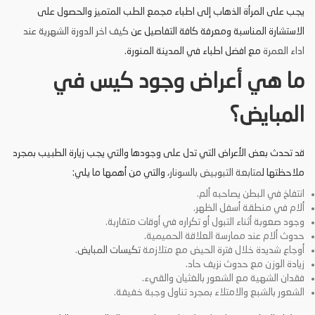
يجب على المرأة الذهاب إلى اطباء مجمع الطب المتميز والحصول على
الاستشارة المناسبة ومعرفة كافة التفاصيل عن
كيف اخر الدورة الشهرية عند
اداء العمرة
مع افضل اطباء في المدينة المنورة.
ما هي أعراض وجود كيس في
المبايض؟
قد تحدث بعض الأعراض التي تدل على وجودها
والتي يجب زيارة الطبيب بمجرد
ملاحظتها ل
متابعة التبوبيض بالسونار
، والتي من أهمها ما يلي:
انتفاخ في البطن يصاحبه ألم.
ألام في منطقة أسفل الظهر.
وجود صعوبة أثناء التبول أو تكراره في أوقات متقاربة.
حدوث ألام عند ممارسة العلاقة الحميمية.
أوجاع شديدة خلال فترة الحيض مع متلازمة
تكيسات المبايض
.
زيادة الوزن مع حدوث نزيف حاد.
فقدان الشهية مع الشعور بالغثيان والقيء.
الشعور بالشبع والامتلاء بمجرد تناول وجبة خفيفة.