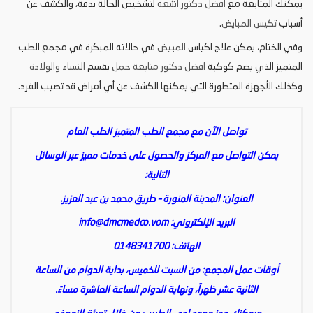
يمكنك المتابعة مع
افضل دكتور اشعة
لتشخيص الحالة بدقة، والكشف عن
أسباب
تكيس المبايض
.
وفي الختام، يمكن علاج اكياس
المبيض
في حالاته المبكرة في مجمع الطب
المتميز الذي يضم كوكبة
افضل دكتور متابعة حمل
بقسم
النساء والولادة
وكذلك الأجهزة المتطورة التي يمكنها الكشف عن أي أمراض قد تصيب الفرد.
تواصل الآن مع مجمع الطب المتميز الطب العام
يمكن التواصل مع المركز والحصول على خدمات مميز عبر الوسائل
التالية:
العنوان: المدينة المنورة – طريق محمد بن عبد العزيز.
البريد الإلكتروني:
info@dmcmedco.vom
الهاتف: 0148341700
أوقات عمل المجمع: من السبت للخميس، بداية الدوام من الساعة
الثانية عشر ظهراً، ونهاية الدوام الساعة العاشرة مساءً.