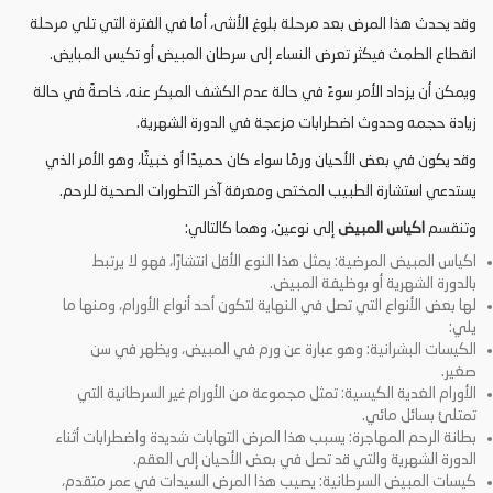
وقد يحدث هذا المرض بعد مرحلة بلوغ الأنثى، أما في الفترة التي تلي مرحلة
انقطاع الطمث فيكثر تعرض النساء إلى سرطان المبيض أو تكيس المبايض.
ويمكن أن يزداد الأمر سوءً في حالة عدم الكشف المبكر عنه، خاصةً في حالة
زيادة حجمه وحدوث اضطرابات مزعجة في الدورة الشهرية.
وقد يكون في بعض الأحيان ورمًا سواء كان حميدًا أو خبيثًا، وهو الأمر الذي
يستدعي استشارة الطبيب المختص ومعرفة آخر التطورات الصحية للرحم.
وتنقسم
اكياس المبيض
إلى نوعين، وهما كالتالي:
اكياس المبيض المرضية:
يمثل هذا النوع
الأقل انتشارًا، فهو لا يرتبط
بالدورة الشهرية أو بوظيفة المبيض.
لها بعض الأنواع التي تصل في النهاية لتكون أحد أنواع الأورام، ومنها ما
يلي:
الكيسات البشرانية: وهو عبارة عن ورم في المبيض، ويظهر في سن
صغير.
الأورام الغدية الكيسية: تمثل مجموعة من الأورام غير السرطانية التي
تمتلئ بسائل مائي.
بطانة الرحم المهاجرة: يسبب هذا المرض التهابات شديدة واضطرابات أثناء
الدورة الشهرية والتي قد تصل في بعض الأحيان إلى العقم.
كيسات المبيض السرطانية: يصيب هذا المرض السيدات في عمر متقدم،