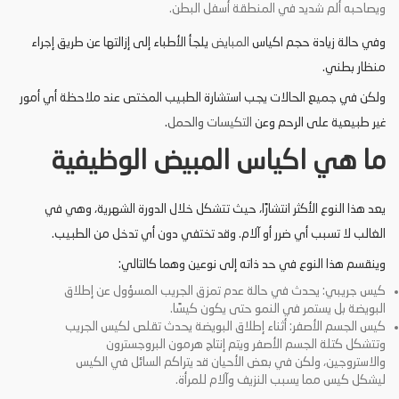
ويصاحبه ألم شديد في المنطقة أسفل البطن.
وفي حالة زيادة حجم اكياس
المبايض
يلجأ الأطباء إلى إزالتها عن طريق إجراء
منظار بطني.
ولكن في جميع الحالات يجب استشارة الطبيب المختص عند ملاحظة أي أمور
غير طبيعية على الرحم وعن
التكيسات والحمل
.
ما هي اكياس المبيض الوظيفية
يعد هذا النوع الأكثر انتشارًا، حيث تتشكل خلال الدورة الشهرية، وهي في
الغالب لا تسبب أي ضرر أو آلام.
وقد تختفي دون أي تدخل من الطبيب.
وينقسم هذا النوع في حد ذاته إلى نوعين وهما كالتالي:
كيس جريبي: يحدث في حالة عدم تمزق الجريب المسؤول عن إطلاق
البويضة بل يستمر في النمو حتى يكون كيسًا.
كيس الجسم الأصفر: أثناء إطلاق البويضة يحدث تقلص لكيس الجريب
وتتشكل كتلة الجسم الأصفر ويتم إنتاج هرمون البروجسترون
والاستروجين، ولكن في بعض الأحيان قد يتراكم السائل في الكيس
ليشكل كيس مما يسبب النزيف وآلام للمرأة.