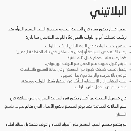
البلاتيني
ينصح افضل دكتور نساء في المدينة المنورة بمجمع الطب المتميز المرأة بعد
تركيب مختلف أنواع اللولب بالصور مثل اللولب البلاتيني بما يلي:
ينبغي تجنب الرياضة في اليوم التالي لتركيب اللولب.
يجب الابتعاد عن السباحة أو إدخال ماء ساخن في تلك المنطقة ليومين؛
كما يجب منع الجماع خلال تلك الفترة.
لا يتم تناول حبوب منع الحمل مع
اللولب
الهرموني.
يفضل تجنب كميات كبيرة من المسكن وفي حالة الشعور بالتقلصات
قومي بالاسترخاء والراحة دون بذل مجهود.
يجب الذهاب إلى الاستشارة للتأكد من استقرار
شكل اللولب
ووضعه،
وتجنب
اعراض الحمل على اللولب
.
في مستهل الحديث عن أفضل دكتور في المدينة المنورة والتي يساهم في
علاح الحالات النسائية؛ كما يوفر المجمع دكتور الأسنان الذي يعالج
عيوب تلميع
الأسنان
.
لم يقتصر مجمع الطب المتميز على أطباء النساء والتوليد فقط؛ بل هناك أطباء