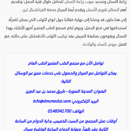
زراعة الأسنان وتحديد
عيوب زراعة الأسنان
للحامل طوال فترة الحمل؛ وتقديم
أهم
النصائح تقويم الأسنان
ويقدم أيضا المركز خدمة
الفراكشنال ليزر
.
إلى هنا نكون قد وصلنا إلى نهاية مقالنا حول انواع اللولب التي يمكن للمرأة
استخدامها في منع الحمل؛ ويوفر لكم مجمع الطب المتميز أمهر الأطباء بهذا
المجال ويقومون بمتابعة المريض بعد تركيب اللولب للاطمئنان على حالته، مع
افضل
عروض النساء والولادة
.
تواصل الآن مع مجمع الطب المتميز الطب العام
يمكن التواصل مع المركز والحصول على خدمات مميز عبر الوسائل
التالية:
العنوان: المدينة المنورة – طريق محمد بن عبد العزيز.
البريد الإلكتروني:
info@dmcmedco.vom
الهاتف: 0148341700
أوقات عمل المجمع: من السبت للخميس، بداية الدوام من الساعة
الثانية عشر ظهراً، ونهاية الدوام الساعة العاشرة مساءً.