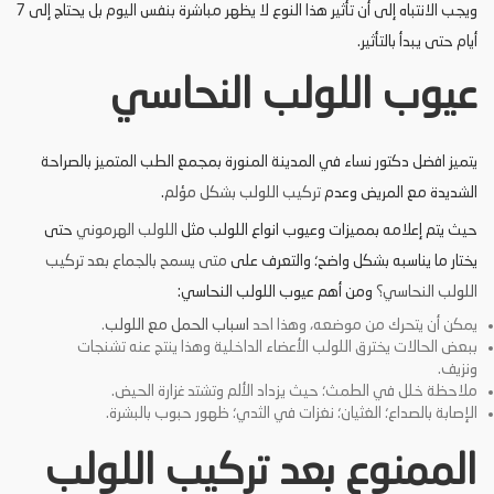
ويجب الانتباه إلى أن تأثير هذا النوع لا يظهر مباشرة بنفس اليوم بل يحتاج إلى 7
أيام حتى يبدأ بالتأثير.
عيوب اللولب النحاسي
يتميز افضل دكتور نساء في المدينة المنورة بمجمع الطب المتميز بالصراحة
الشديدة مع المريض وعدم
تركيب اللولب بشكل مؤلم
.
حيث يتم إعلامه بمميزات وعيوب انواع اللولب مثل
اللولب الهرموني
حتى
يختار ما يناسبه بشكل واضح؛ والتعرف على
متى يسمح بالجماع بعد تركيب
اللولب النحاسي؟
ومن أهم عيوب اللولب النحاسي:
يمكن أن يتحرك من موضعه، وهذا احد
اسباب الحمل مع اللولب
.
ببعض الحالات يخترق اللولب الأعضاء الداخلية وهذا ينتج عنه تشنجات
ونزيف.
ملاحظة خلل في الطمث؛ حيث يزداد الألم وتشتد غزارة الحيض.
الإصابة بالصداع؛ الغثيان؛ نغزات في الثدي؛ ظهور حبوب بالبشرة.
الممنوع بعد تركيب اللولب