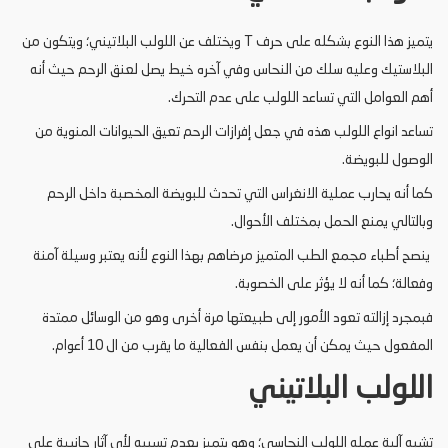
يتميز هذا النوع بشكله على حرف T ويختلف عن اللولب البلاتيني؛ ويتكون من
البلاستيك وعليه سلك من النحاس وفي آخره خيط يصل لعنق الرحم حيث أنه
أهم العوامل التي تساعد اللولب على عدم التحرك.
تساعد انواع اللولب هذه في جعل إفرازات الرحم تعيق الحيوانات المنوية من
الوصول للبويضة.
كما أنه يحارب عملية الانغراس التي تحدث للبويضة المخصبة داخل الرحم
وبالتالي يمنع الحمل بمختلف الأحوال.
ينصح أطباء مجمع الطب المتميز مرضاهم بهذا النوع لأنه يعتبر وسيلة آمنة
وفعالة؛ كما أنه لا يؤثر على الخصوبة.
فبمجرد إزالته تعود الأمور إلى طبيعتها مرة أخرى وهو من الوسائل ممتدة
المفعول حيث يمكن أن يعمل بنفس الفعالية ما يقرب من ال 10 أعوام.
اللولب البلاتيني
تشبه آلية عمله اللولب النحاسي؛ وهو يتميز بعدم تسببه لأي آثار جانبية على