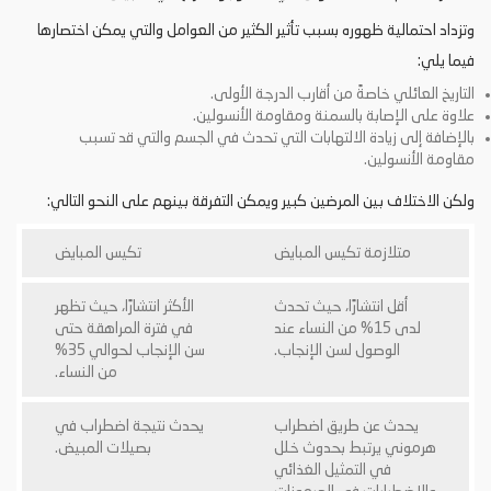
وتزداد احتمالية ظهوره بسبب تأثير الكثير من العوامل والتي يمكن اختصارها
فيما يلي:
التاريخ العائلي خاصةً من أقارب الدرجة الأولى.
علاوة على الإصابة بالسمنة ومقاومة الأنسولين.
بالإضافة إلى زيادة الالتهابات التي تحدث في الجسم والتي قد تسبب
مقاومة الأنسولين.
ولكن الاختلاف بين المرضين كبير ويمكن التفرقة بينهم على النحو التالي:
متلازمة تكيس المبايض
تكيس المبايض
أقل انتشارًا، حيث تحدث
الأكثر انتشارًا، حيث تظهر
لدى 15% من النساء عند
في فترة المراهقة حتى
الوصول لسن الإنجاب.
سن الإنجاب لحوالي 35%
من النساء.
يحدث عن طريق اضطراب
يحدث نتيجة اضطراب في
هرموني يرتبط بحدوث خلل
بصيلات المبيض.
في التمثيل الغذائي