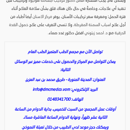
وبشكل عام، يجب استشارة
افضل دكتور لتركيب ابتسامة هوليود
وتركيبات قبل
تنفيذ أي علاجات، وخاصةً في حال كان هناك قلق بشأن سلامة العلاج أثناء
فترة الحمل؛ ومعرفة سعر تركيبات الأسنان. يوفر
مركز الاسنان
أيضا أطباء من
أجل علاج
اسباب السمنة المفرطة
. ولا تنسى التعرف على علاج
خمول الغدة
الدرقية
مع
د. احمد زيتوني
افضل دكتور غدد صماء.
تواصل الآن مع مجمع الطب المتميز الطب العام
يمكن التواصل مع المركز والحصول على خدمات مميز عبر الوسائل
التالية:
العنوان: المدينة المنورة – طريق محمد بن عبد العزيز.
البريد الإلكتروني:
info@dmcmedco.vom
الهاتف: 0148341700
أوقات عمل المجمع: من السبت للخميس، بداية الدوام من الساعة
الثانية عشر ظهراً، ونهاية الدوام الساعة العاشرة مساءً.
ويمكنك حجز موعد لدى الطبيب من خلال تعبئة النموذج.