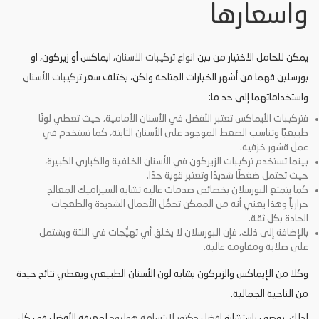
واسعارها
يمكن للحامل الاختيار من بين
انواع تركيبات الاسنان
، ايماكس أو زيركون، او
بورسلين فهما من أشهر الخيارات المتاحة
ولكن، يختلف سعر
تركيبات الأسنان
واستخداماتهما إلى حد ما:
فتركيبات الأيماكس تعتبر الأفضل في الأسنان الأمامية، حيث تعطي لونًا
طبيعيًا وتناسب الضغط الموجود على الأسنان الثابتة، كما تستخدم في
عمل قشور خزفية.
بينما تستخدم تركيبات الزيركون في الأسنان الخلفية والكباري الكبيرة،
حيث تحتمل ضغطًا شديدًا وتعتبر قوية جدًا.
كما يتمتع البورسلان بخصائص صدمات عالية تشابه السيراميك المعالج
حرارياً وهذا يعني أنه من الممكن تحمُّل الأحمال الشديدة والطعجات
الحادة بكل ثقة.
بالإضافة إلى ذلك، فإن البورسلان لا يخلق أي تهيُّجات في اللثة ويشتمل
على صلابة ومقاومة عالية.
وكلا من الإيماكس والزيركون يشابه لون الأسنان الطبيعي ويعطي نتائج جيدة
من الناحية الجمالية.
لذلك، يوصى باستشارة
افضل دكتور لابتسامة هوليود
لمعرفة الأفضل في كل