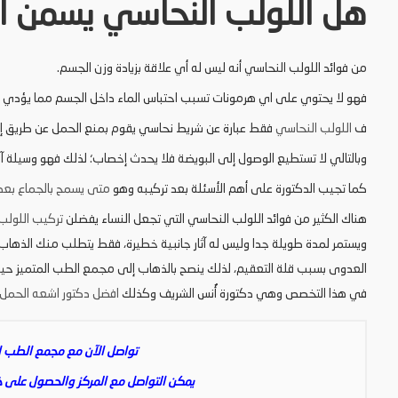
هل اللولب النحاسي يسمن ا
من فوائد اللولب النحاسي أنه ليس له أي علاقة بزيادة وزن الجسم.
فهو لا يحتوي على اي هرمونات تسبب احتباس الماء داخل الجسم مما يؤدي إلى
ف
اللولب النحاسي
فقط عبارة عن شريط نحاسي يقوم بمنع الحمل عن طريق إعاق
وبالتالي لا تستطيع الوصول إلى البويضة فلا يحدث إخصاب؛ لذلك فهو وسيلة آمنه وفع
كما تجيب الدكتورة على أهم الأسئلة بعد تركيبه وهو
متى يسمح بالجماع بعد 
هناك الكثير من فوائد اللولب النحاسي التي تجعل النساء يفضلن
تركيب اللولب
ويستمر لمدة طويلة جدا وليس له آثار جانبية خطيرة، فقط يتطلب منك الذهاب
العدوى بسبب قلة التعقيم، لذلك ينصح بالذهاب إلى مجمع الطب المتميز حيث أ
في هذا التخصص وهي دكتورة أُنس الشريف وكذلك
افضل دكتور اشعه الحمل
تواصل الآن مع مجمع الطب ال
يمكن التواصل مع المركز والحصول على خدم