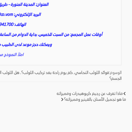
العنوان: المدينة المنورة – طريق
البريد الإلكتروني:
co.vom
الهاتف: 0148341700
أوقات عمل المجمع: من السبت للخميس، بداية الدوام من الساعة الث
ويمكنك حجز موعد لدى الطبيب من
املأ النموذج من
الوسوم:
فوائد اللولب النحاسي
,
كم يوم راحة بعد تركيب اللولب؟
,
هل اللولب ا
الجسم؟
ماذا تعرف عن رجيم كربوهيدرات ومميزاته
تصفّح
ما هو تجميل الأسنان بالفينير ومميزاته؟
المقالات