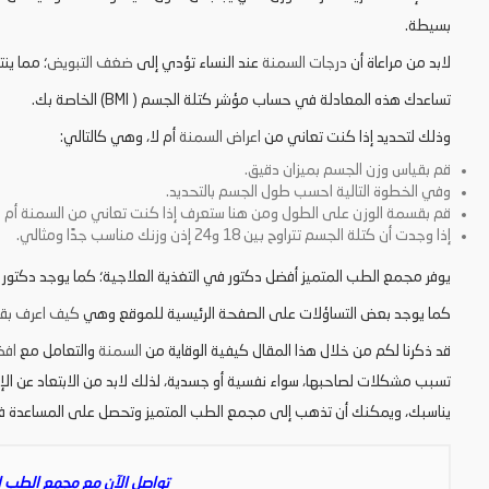
بسيطة.
لابد من مراعاة أن
درجات السمنة
عند النساء تؤدي إلى
ضغف التبويض
؛ مما ين
تساعدك هذه المعادلة في حساب مؤشر كتلة الجسم ( BMI) الخاصة بك.
وذلك لتحديد إذا كنت تعاني من
اعراض السمنة
أم لا، وهي كالتالي:
قم بقياس وزن الجسم بميزان دقيق.
وفي الخطوة التالية احسب طول الجسم بالتحديد.
قم بقسمة الوزن على الطول ومن هنا ستعرف إذا كنت تعاني من السمنة أم لا
إذا وجدت أن كتلة الجسم تتراوح بين 18 و24 إذن وزنك مناسب جدًا ومثالي.
يوفر مجمع الطب المتميز أفضل دكتور في التغذية العلاجية؛ كما يوجد دكتور
كما يوجد بعض التساؤلات على الصفحة الرئيسية للموقع وهي
كيف اعرف بقع
قد ذكرنا لكم من خلال هذا المقال كيفية الوقاية من
السمنة
والتعامل مع
افض
تسبب مشكلات لصاحبها، سواء نفسية أو جسدية، لذلك لابد من الابتعاد عن الإص
يناسبك، ويمكنك أن تذهب إلى مجمع الطب المتميز وتحصل على المساعدة في 
تواصل الآن مع مجمع الطب ال