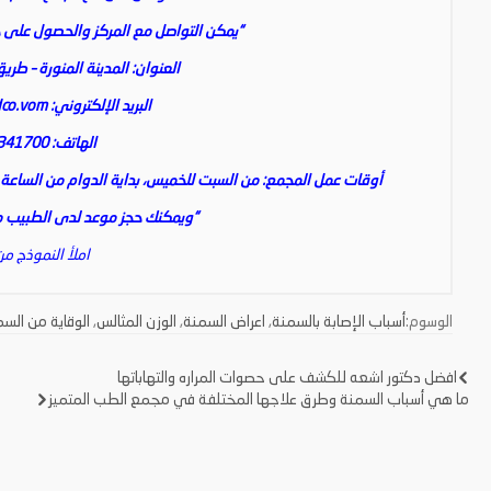
“يمكن التواصل مع المركز والحصول على خد
العنوان: المدينة المنورة – طريق
البريد الإلكتروني:
co.vom
الهاتف: 0148341700
أوقات عمل المجمع: من السبت للخميس، بداية الدوام من الساعة الثا
“ويمكنك حجز موعد لدى الطبيب من
املأ النموذج من
الوسوم:
أسباب الإصابة بالسمنة
,
اعراض السمنة
,
الوزن المثالس
,
الوقاية من الس
افضل دكتور اشعه للكشف على حصوات المراره والتهاباتها
تصفّح
ما هي أسباب السمنة وطرق علاجها المختلفة في مجمع الطب المتميز
المقالات