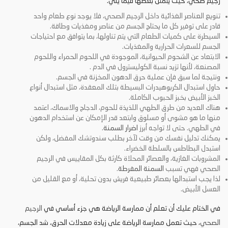
رجيم صحي، حيث يتمثل بعضها فيما يلي:
تنويع العناصر الغذائية داخل الرجيم الصحي، فلا يوجد نوع طعام واحد
قادر على توفير كل ما يحتاج الجسم من عناصر ومغذيات وطاقة.
السيطرة على كميات الطعام التي يتم تناولها، بما يتوافق مع احتياجات
الجسم للسعرات الحرارية والمغذيات.
الابتعاد عن الشحوم الحيوانية، الموجودة في اللحوم الحمراء واللحوم
المصنعة، لأنها تزيد نسبة الكوليسترول في الدم .
ونتيجة لما سبق فإن عملية حرق الدهون المخزنة في الجسم.
حاول استبدال الكربوهيدرات البسيطة بتلك المعقدة، مثل استبدال أنواع
الخبز الأبيض بخبز الحبوب الكاملة.
هناك العديد من طرق الطهي اللذيذة للحوم، الدجاج والاسماك، اعتمد
منها ما هو مشوى أو مسلوق وابتعد قدر الإمكان عن استخدام الدهون
في الطهي. حتى لا تواجه أبرز
اضرار السمنة
.
يمكنك تدليل نفسك من وقت لآخر بطلب سندوتشك المفضل، ولكن
استبدل البطاطس بالسلطة الخضراء.
المشروبات الغازية، والعصائر المحلاة كارثة بكل المقاييس في الرجيم
الصحي فهي تسبب
السمنة المفرطة
.
لذا يجب استبدالها بعصائر طبيعية فريش بدون تحلية، أو مع القليل من
العسل الأبيض.
في الختام عليك أن تعلم أن ممارسة الرياضة هي جزء أساسي في
الرجيم
الصحي
، حيث تعمل ممارسة الرياضة على زيادة معدلات الحرق، شد الجسم،