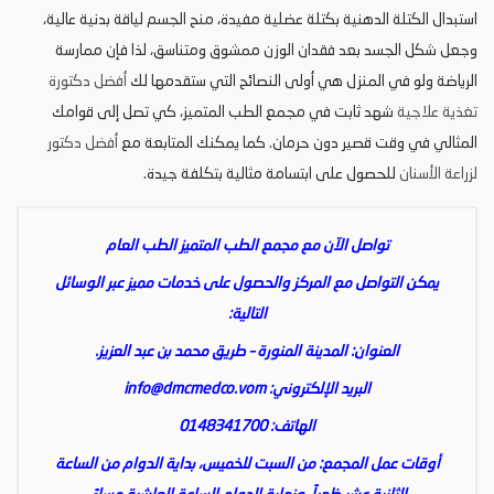
استبدال الكتلة الدهنية بكتلة عضلية مفيدة، منح الجسم لياقة بدنية عالية،
وجعل شكل الجسد بعد فقدان الوزن ممشوق ومتناسق، لذا فإن ممارسة
الرياضة ولو في المنزل هي أولى النصائح التي ستقدمها لك
أفضل دكتورة
تغذية علاجية
شهد ثابت في مجمع الطب المتميز، كي تصل إلى قوامك
المثالي في وقت قصير دون حرمان. كما يمكنك المتابعة مع
أفضل دكتور
لزراعة الأسنان
للحصول على ابتسامة مثالية بتكلفة جيدة.
تواصل الآن مع مجمع الطب المتميز الطب العام
يمكن التواصل مع المركز والحصول على خدمات مميز عبر الوسائل
التالية:
العنوان: المدينة المنورة – طريق محمد بن عبد العزيز.
البريد الإلكتروني:
info@dmcmedco.vom
الهاتف: 0148341700
أوقات عمل المجمع: من السبت للخميس، بداية الدوام من الساعة