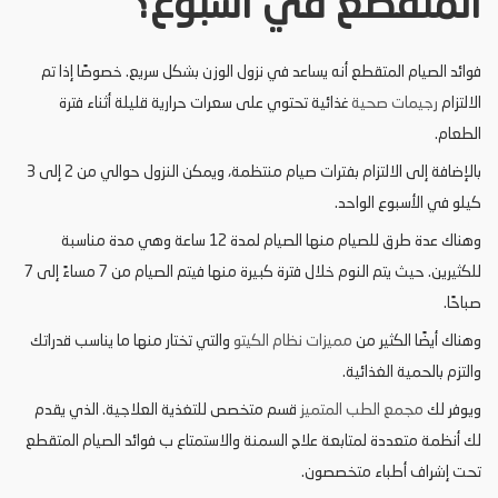
المتقطع في اسبوع؟
فوائد الصيام المتقطع أنه يساعد في نزول الوزن بشكل سريع. خصوصًا إذا تم
الالتزام
رجيمات صحية
غذائية تحتوي على سعرات حرارية قليلة أثناء فترة
الطعام.
بالإضافة إلى الالتزام بفترات صيام منتظمة، ويمكن النزول حوالي من 2 إلى 3
كيلو في الأسبوع الواحد.
وهناك عدة طرق للصيام منها الصيام لمدة 12 ساعة وهي مدة مناسبة
للكثيرين. حيث يتم النوم خلال فترة كبيرة منها فيتم الصيام من 7 مساءً إلى 7
صباحًا.
وهناك أيضًا الكثير من
مميزات نظام الكيتو
والتي تختار منها ما يناسب قدراتك
والتزم بالحمية الغذائية.
ويوفر لك
مجمع
الطب
المتميز
قسم متخصص للتغذية العلاجية. الذي يقدم
لك أنظمة متعددة لمتابعة علاج السمنة والاستمتاع ب فوائد الصيام المتقطع
تحت إشراف أطباء متخصصون.