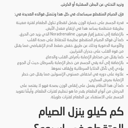
وتريد التخلي عن البطن السفلية أو الكرش.
فإن الصيام المتقطع سيساعدك في كل هذا وتتمثل فوائده العديدة في:
قدرة الجسم على خسارة الوزن بفضل انقطاع تناول الطعام لفترة معينة
بطريقة منتظمة يساعد هذا في ارتفاع معدل الأيض.
بالإضافة إلى تحفيز إفراز هرمون Noradrenaline الذي يزيد من الحرق.
كما أن فوائد الصيام المتقطع عظيمة للحفاظ على صحة القلب
والأوعية الدموية وذلك عن طريق خفض ضغط الدم الإنقباضي مما يقلل
من قوة القلب على جدران الشرايين.
كما يقلل من مخاطر الإصابة بأمراض القلب والدماغ.
بالإضافة إلى أنه يقي الجسم من خطر الإصابة بالسرطان حيث أن الجوع
يؤدي إلى تآكل الخلايا السرطانية وإيقاف نموها.
علاوة على دوره في انخفاض مستوى الإنسولين مما يقلل من خطر
الإصابة بمرض السكري.
كما أن هذا النظام يعمل على إنقاص الوزن بصحة فهو لا يعتمد على
الحرمان من أنواع الطعام بقدر ما هو تنظيم لفترات الطعام. وأيضًا تعويد
الجسم على الاستغناء عن الطعام لفترات طويلة.
كم كيلو ينزل الصيام